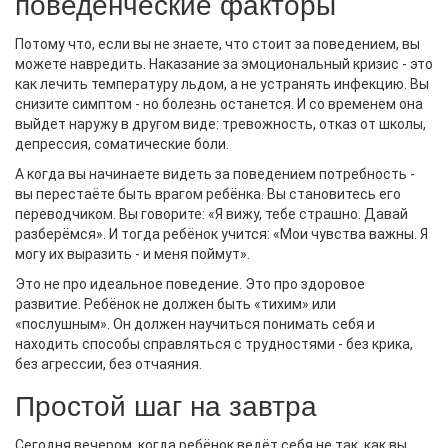
поведенческие факторы
Потому что, если вы не знаете, что стоит за поведением, вы
можете навредить. Наказание за эмоциональный кризис - это
как лечить температуру льдом, а не устранять инфекцию. Вы
снизите симптом - но болезнь останется. И со временем она
выйдет наружу в другом виде: тревожность, отказ от школы,
депрессия, соматические боли.
А когда вы начинаете видеть за поведением потребность -
вы перестаёте быть врагом ребёнка. Вы становитесь его
переводчиком. Вы говорите: «Я вижу, тебе страшно. Давай
разберёмся». И тогда ребёнок учится: «Мои чувства важны. Я
могу их выразить - и меня поймут».
Это не про идеальное поведение. Это про здоровое
развитие. Ребёнок не должен быть «тихим» или
«послушным». Он должен научиться понимать себя и
находить способы справляться с трудностями - без крика,
без агрессии, без отчаяния.
Простой шаг на завтра
Сегодня вечером, когда ребёнок ведёт себя не так, как вы