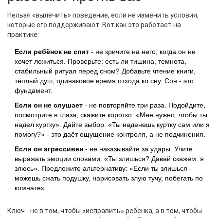
Нельзя «вылечить» поведение, если не изменить условия,
которые его поддерживают. Вот как это работает на
практике:
Если ребёнок не спит
- не кричите на него, когда он не
хочет ложиться. Проверьте: есть ли тишина, темнота,
стабильный ритуал перед сном? Добавьте чтение книги,
тёплый душ, одинаковое время отхода ко сну. Сон - это
фундамент.
Если он не слушает
- не повторяйте три раза. Подойдите,
посмотрите в глаза, скажите коротко: «Мне нужно, чтобы ты
надел куртку». Дайте выбор: «Ты наденешь куртку сам или я
помогу?» - это даёт ощущение контроля, а не подчинения.
Если он агрессивен
- не наказывайте за удары. Учите
выражать эмоции словами: «Ты злишься? Давай скажем: я
злюсь». Предложите альтернативу: «Если ты злишься -
можешь сжать подушку, нарисовать злую тучу, побегать по
комнате».
Ключ - не в том, чтобы «исправить» ребёнка, а в том, чтобы