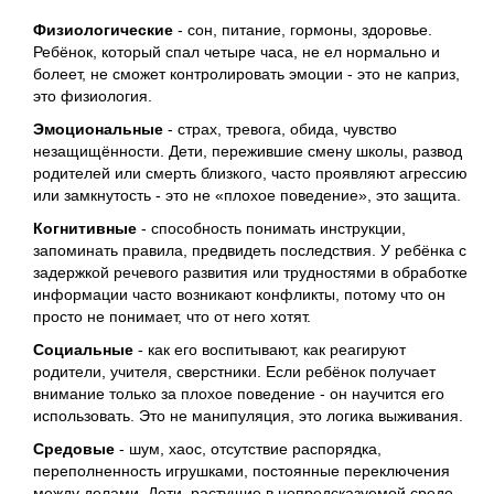
Физиологические
- сон, питание, гормоны, здоровье.
Ребёнок, который спал четыре часа, не ел нормально и
болеет, не сможет контролировать эмоции - это не каприз,
это физиология.
Эмоциональные
- страх, тревога, обида, чувство
незащищённости. Дети, пережившие смену школы, развод
родителей или смерть близкого, часто проявляют агрессию
или замкнутость - это не «плохое поведение», это защита.
Когнитивные
- способность понимать инструкции,
запоминать правила, предвидеть последствия. У ребёнка с
задержкой речевого развития или трудностями в обработке
информации часто возникают конфликты, потому что он
просто не понимает, что от него хотят.
Социальные
- как его воспитывают, как реагируют
родители, учителя, сверстники. Если ребёнок получает
внимание только за плохое поведение - он научится его
использовать. Это не манипуляция, это логика выживания.
Средовые
- шум, хаос, отсутствие распорядка,
переполненность игрушками, постоянные переключения
между делами. Дети, растущие в непредсказуемой среде,