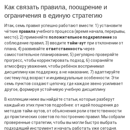
Как связать правила, поощрение и
ограничения в единую стратегию
Итак, семь правил успешно работают вместе: 1) установите
чёткие
правила
учебного процесса (время начала, перерывы,
место); 2) применяйте
положительное подкрепление
за
соблюдение правил; 3) вводите
тайм‑аут
при отклонении от
плана; 4) развивайте
ответственность
через
самостоятельное планирование; 5) регулярно проверяйте
прогресс, чтобы корректировать подход; 6) сохраняйте
атмосферу уважения, чтобы ребёнок воспринимал
дисциплину как поддержку, а не наказание; 7) адаптируйте
систему под возраст и индивидуальные особенности. Эти
семь пунктов создают цепочку, где каждое звено усиливает
другое, формируя устойчивую учебную дисциплину.
В коллекции ниже вы найдёте статьи, которые разберут
каждый из этих пунктов подробнее: от идей поощрения до
методов тайм‑аутов, от объяснения роли ответственности
до практических советов по построению правил. Мы собрали
проверенные стратегии, чтобы вы могли быстро выбрать
подходящий инструмент и начать работать уже сегодня.