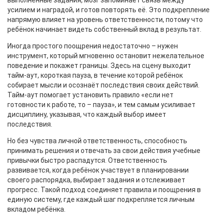
выполненные задания, мозг запоминает связь между
усилием и наградой, и готов повторять её. Это подкрепление
напрямую влияет на уровень ответственности, потому что
ребёнок начинает видеть собственный вклад в результат.
Иногда простого поощрения недостаточно – нужен
инструмент, который мгновенно остановит нежелательное
поведение и покажет границы. Здесь на сцену выходит
тайм‑аут
,
короткая пауза, в течение которой ребёнок
собирает мысли и осознаёт последствия своих действий
.
Тайм‑аут помогает установить правило «если нет
готовности к работе, то – пауза», и тем самым усиливает
дисциплину, указывая, что каждый выбор имеет
последствия.
Но без чувства личной
ответственность
,
способность
принимать решения и отвечать за свои действия
учебные
привычки быстро распадутся. Ответственность
развивается, когда ребёнок участвует в планировании
своего распорядка, выбирает задания и отслеживает
прогресс. Такой подход соединяет правила и поощрения в
единую систему, где каждый шаг подкрепляется личным
вкладом ребёнка.