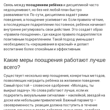
Связь между
поощрением ребёнка
и дисциплиной часто
недооценивают, но без неё любой план быстро
разваливается. По‑сути, дисциплина задаёт рамки
поведения, а поощрение усиливает их. Если правила чёткие,
а последующее подкрепление постоянное, ребёнок начинает
внутренне регулировать свои действия. Это создаёт образ
«правила‑поощрение», где каждое правило подкрепляется
позитивным подкреплением
. Такой подход уменьшает
необходимость «окрашивания в красный» и делает
воспитание более спокойным и эффективным.
Какие меры поощрения работают лучше
всего?
Существует несколько
мер поощрения
,
конкретных методов,
позволяющих наградить ребёнка за желаемое поведение
.
Самый простой – словесное одобрение: «Молодец, ты
выкрыл задачу». Но слова работают лучше, если их
подкрепить визуальными сигналами – наклейкой, звездой на
доске или небольшим привилегией. Важный параметр –
своевременность: реакция должна поступить в течение