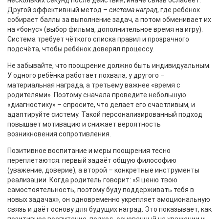
нескольких секунд после действия, иначе связь ослабеет.
Другой эффективный метод –
система наград
, где ребёнок
собирает баллы за выполнение задач, а потом обменивает их
на «бонус» (выбор фильма, дополнительное время на игру).
Система требует чёткого списка правил и прозрачного
подсчёта, чтобы ребёнок доверял процессу.
Не забывайте, что поощрение должно быть индивидуальным.
У одного ребёнка работает похвала, у другого –
материальная награда, а третьему важнее «время с
родителями». Поэтому сначала проведите небольшую
«диагностику» – спросите, что делает его счастливым, и
адаптируйте систему. Такой персонализированный подход
повышает мотивацию и снижает вероятность
возникновения сопротивления.
Позитивное воспитание и меры поощрения тесно
переплетаются: первый задаёт общую философию
(уважение, доверие), а второй – конкретные инструменты
реализации. Когда родитель говорит: «Я ценю твою
самостоятельность, поэтому буду поддерживать тебя в
новых задачах», он одновременно укрепляет эмоциональную
связь и даёт основу для будущих наград. Это показывает, как