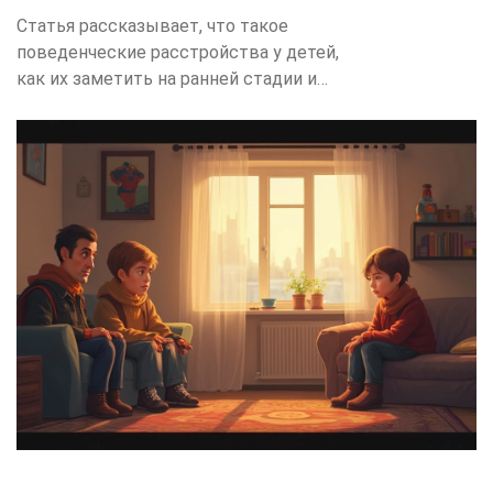
Статья рассказывает, что такое
поведенческие расстройства у детей,
как их заметить на ранней стадии и
почему не стоит игнорировать
тревожные сигналы. Приведены
реальные советы для родителей,
описаны самые частые симптомы и
причины. Обсуждаются варианты
помощи ребенку и работа с семьей.
Читатель узнает, когда нужно
обращаться к специалисту и как лучше
поддержать своего ребенка.