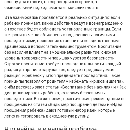
основу для строгих, но справедливых правил, а
безнасильный подход смягчает конфликтность.
Эта взаимосвязь проявляется в реальных ситуациях: если
ребёнок понимает, какие действия ведут к вознаграждению,
он охотнее будет соблюдать установленные границы. Если
же границы чётко объяснены и подкреплены логичными
последствиями, поощрение становится не единственным
драйвером, а вспомогательным инструментом.
Воспитание
без насилия
влияет на эмоциональное развитие, снижая
уровень тревожности и повышая чувство безопасности
.
Строгое воспитание
требует последовательности: каждый
раз, когда правило нарушается, следует предсказуемая
реакция, и ребёнок учится предвидеть последствия
. Такие
принципы позволяют родителям избежать «криков и шлёпа»,
о чём рассказывают статьи «Воспитание без насилия» и «Как
дисциплинировать ребёнка, которому безразличны
последствия». В то же время, практические рекомендации по
поощрению из статей «Виды мер поощрения детей» и «Идеи
поощрения ребёнка» дают готовый набор идей, которые
легко интегрировать в ежедневную рутину.
Что найдёте в нашей подборке