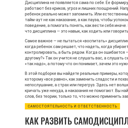
Дисциплина не появляется сама по себе. Ее форми
работают без криков, угроз и лишних поощрений
. На
ребенок реально может запомнить. Или естественные
тайм-аут не как наказание, а как пауза, чтобы успок
поведение, а помогать понять, как вести себя иначе. 
что дисциплина — это навык, как ходить или говорить
Самое важное — не пытаться «воспитать» дисциплину
когда ребенок сам решает, что надеть, когда убирает
контролировать, а быть рядом. Когда он ошибается — 
другому?» Так он учится не слушать вас, а слушать 
«так надо», а потому что он понимает, зачем это нуж
В этой подборке вы найдете реальные примеры, кото
которому «все равно», как заменить сладости и похв
непослушание, а страх или перегруз. Здесь нет волш
кричать уже некуда, а наказания не помогают. Вы н
слов, без теории, только то, что можно применить за
САМОСТОЯТЕЛЬНОСТЬ И ОТВЕТСТВЕННОСТЬ
КАК РАЗВИТЬ САМОДИСЦИПЛ