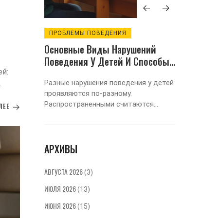
ПРОБЛЕМЫ ПОВЕДЕНИЯ
ЭМОЦИ
Влияет
Основные Виды Нарушений
Когда 
Поведения У Детей И Способы
Управл
ия
Их Распознавания
Совет
й:
 мозг,
Разные нарушения поведения у детей
Когда р
выки
проявляются по-разному.
контрол
ые
овная
Распространенными считаются
Разбира
ЛЕЕ
ие
агрессия, гиперактивность и
0 до 20
ного
замкнутость. Эти проблемы могут
практич
быть вызваны внутренними или
саморег
АРХИВЫ
внешними факторами. В статье
рассматриваются основные виды
нарушений и даются советы по их
АВГУСТА 2026
(3)
раннему распознаванию.
ИЮЛЯ 2026
(13)
ИЮНЯ 2026
(15)