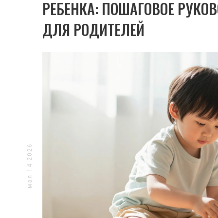
РЕБЕНКА: ПОШАГОВОЕ РУКО
ДЛЯ РОДИТЕЛЕЙ
ПРОБЛЕМЫ ПОВЕДЕНИЯ
СЕМЬЯ 
Как Понять, Что У Ребенка Есть
Важнос
Психологические Проблемы:
Влияет
Признаки И Действия
Как распознать психологические
Статья 
проблемы у детей: тревожные
критиче
признаки, возрастные нормы и когда
ребёнка
нужно обращаться к специалисту.
привяза
Практические советы для родителей.
здорово
мая 14 2026