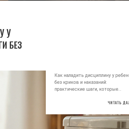
У У
ГИ БЕЗ
Как наладить дисциплину у ребен
без криков и наказаний:
практические шаги, которые
работают на практике. Учитесь
ЧИТАТЬ ДА
создавать внутреннюю мотивац
а не контролировать поведение.