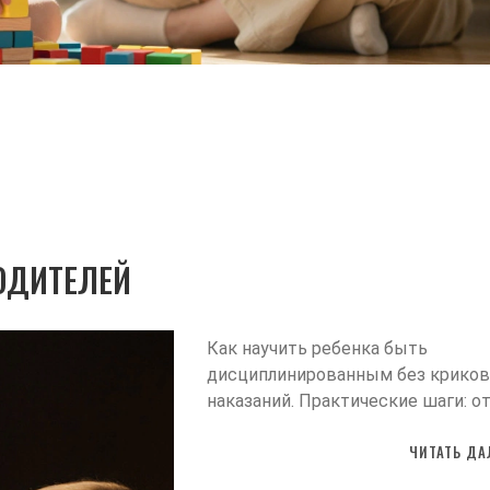
ОДИТЕЛЕЙ
Как научить ребенка быть
дисциплинированным без криков
наказаний. Практические шаги: о
одного правила до внутренней
ЧИТАТЬ ДА
привычки. Дисциплина - это не
контроль, а свобода.