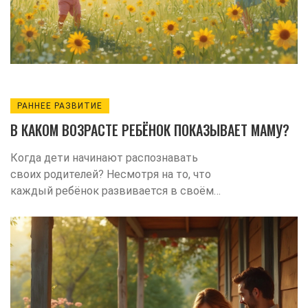
РАННЕЕ РАЗВИТИЕ
В КАКОМ ВОЗРАСТЕ РЕБЁНОК ПОКАЗЫВАЕТ МАМУ?
Когда дети начинают распознавать
своих родителей? Несмотря на то, что
каждый ребёнок развивается в своём
темпе, существуют общие этапы,
которые помогут понять, как и в каком
возрасте малыши устанавливают связь
с мамой. В статье расскажем, какие
сигналы показывают, что ребёнок узнаёт
родителей. Поделимся советами, как
поддерживать развитие таких навыков у