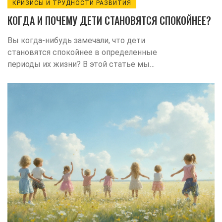
КРИЗИСЫ И ТРУДНОСТИ РАЗВИТИЯ
КОГДА И ПОЧЕМУ ДЕТИ СТАНОВЯТСЯ СПОКОЙНЕЕ?
Вы когда-нибудь замечали, что дети
становятся спокойнее в определенные
периоды их жизни? В этой статье мы
исследуем, в каком возрасте дети
становятся более уравновешенными и
что влияет на их поведение. Узнайте о
причинах этих изменений и получите
практические советы, которые помогут
в воспитании детей. Мы также
поделимся интересными фактами о
детском развитии. Быть родителем или
опекуном — это не просто, но понимание
ключевых моментов может сделать
этот путь проще.