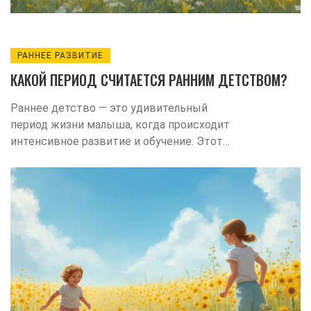
РАННЕЕ РАЗВИТИЕ
КАКОЙ ПЕРИОД СЧИТАЕТСЯ РАННИМ ДЕТСТВОМ?
Раннее детство — это удивительный
период жизни малыша, когда происходит
интенсивное развитие и обучение. Этот
этап продолжается от рождения до
восьми лет и включает в себя
формирование ключевых навыков и
способностей. В статье мы подробно
рассмотрим, что включает в себя раннее
детство и какими факторами следует
уделять особое внимание. Узнаем,
почему первые годы жизни так важны и
как родители могут способствовать
росту и развитию своих детей.