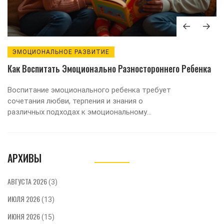
ЭМОЦИОНАЛЬНОЕ РАЗВИТИЕ
Как Воспитать Эмоционально Разностороннего Ребенка
Воспитание эмоционального ребенка требует
сочетания любви, терпения и знания о
различных подходах к эмоциональному
развитию. Важно научиться распознавать и
правильно реагировать на эмоциональные
сигналы ребенка. Родители могут
АРХИВЫ
использовать различные методы, такие как
игры и литература, чтобы помочь детям
лучше понимать свои чувства. Это также
АВГУСТА 2026
(3)
включает в себя развитие навыков,
ИЮЛЯ 2026
позволяющих детям выражать свои эмоции и
(13)
сопереживать другим.
ИЮНЯ 2026
(15)