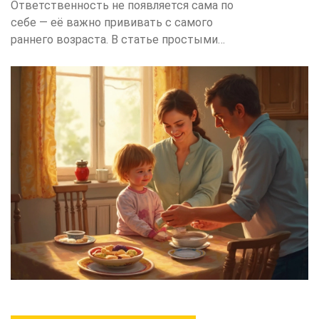
Ответственность не появляется сама по
себе — её важно прививать с самого
раннего возраста. В статье простыми
словами разобраны реальные ситуации,
когда и как родители могут начинать
вырабатывать у ребёнка чувство
ответственности. Приведены рабочие
советы, примеры из жизни и
неожиданные факты, которые многим
помогут снизить уровень стресса и
укрепить доверие в семье. Всё
максимально практично и понятно, чтобы
сразу можно было применять в обычной
жизни. Особенно полезно родителям
малышей и дошкольников.