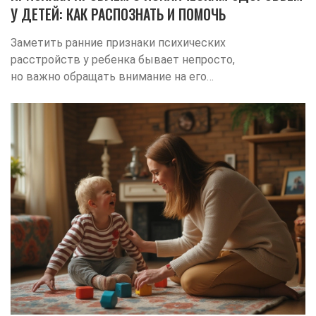
У ДЕТЕЙ: КАК РАСПОЗНАТЬ И ПОМОЧЬ
Заметить ранние признаки психических
расстройств у ребенка бывает непросто,
но важно обращать внимание на его
поведение и эмоциональное состояние.
Разные дети могут проявлять проблемы
по-разному, однако существуют общие
сигналы, которые стоит учитывать. В
этой статье рассмотрим ключевые
признаки, на которые родителям следует
обращать внимание, а также советы о
том, как можно помочь ребенку. Узнайте,
как вовремя распознать возможные
проблемы и обратиться за помощью.
Правильно поставленный диагноз и
вовремя оказанная поддержка могут
существенно изменить ситуацию к
лучшему.