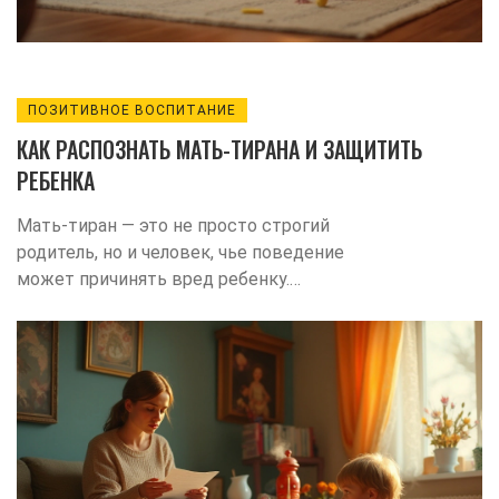
ПОЗИТИВНОЕ ВОСПИТАНИЕ
КАК РАСПОЗНАТЬ МАТЬ-ТИРАНА И ЗАЩИТИТЬ
РЕБЕНКА
Мать-тиран — это не просто строгий
родитель, но и человек, чье поведение
может причинять вред ребенку.
Распознать такие признаки не всегда
легко, но важно для здорового развития
ребенка. В статье рассматриваются
характерные черты матерей-тиранов и
даются советы по улучшению семейных
отношений. Читатели узнают, как
защитить детей от эмоционального
насилия и способствовать их