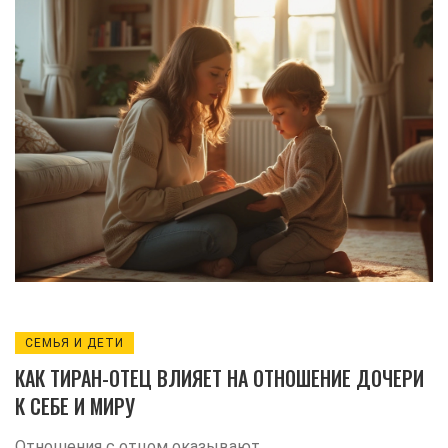
его развитие и вносить вклад в
формирование ответственного
поведения. Каждый этап детства
уникален, и родители играют ключевую
роль в формировании личностных
качеств. Зная особенности психики,
можно эффективно выработать
стратегии воспитания.
СЕМЬЯ И ДЕТИ
КАК ТИРАН-ОТЕЦ ВЛИЯЕТ НА ОТНОШЕНИЕ ДОЧЕРИ
К СЕБЕ И МИРУ
Отношения с отцом оказывают