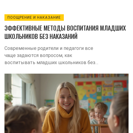
ПООЩРЕНИЕ И НАКАЗАНИЕ
ЭФФЕКТИВНЫЕ МЕТОДЫ ВОСПИТАНИЯ МЛАДШИХ
ШКОЛЬНИКОВ БЕЗ НАКАЗАНИЙ
Современные родители и педагоги все
чаще задаются вопросом, как
воспитывать младших школьников без
использования наказаний. Этот подход
требует глубокого понимания психологии
ребенка и готовности применять
положительные методы воздействия. В
статье обсуждаются эффективные
стратегии и методы поощрения, которые
могут заменить традиционные формы
наказания. Также рассматриваются
примеры успешного воспитания без