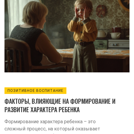
отражаться на будущем ребёнка. Также
предложены способы преодоления
трудностей и улучшения отношений с
родителями. Статья содержит советы
для детей и родителей, стремящихся к
гармоничным отношениям. Она поможет
им найти подходящие решения для
сближения и понимания.
ПОЗИТИВНОЕ ВОСПИТАНИЕ
ФАКТОРЫ, ВЛИЯЮЩИЕ НА ФОРМИРОВАНИЕ И
РАЗВИТИЕ ХАРАКТЕРА РЕБЕНКА
Формирование характера ребенка – это
сложный процесс, на который оказывает