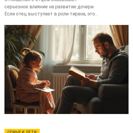
серьезное влияние на развитие дочери.
Если отец выступает в роли тирана, это
может создавать проблемы для
эмоционального и психического
благополучия девочки. В статье
рассматриваются разные аспекты
такого взаимодействия, включая
влияние на самооценку и восприятие
мира. Особое внимание уделяется
способам смягчения негативных
последствий и укреплению здоровых
взаимоотношений. Своевременное
распознавание и решение этих проблем
могут помочь избежать тяжёлых
последствий в будущем.
СЕМЬЯ И ДЕТИ