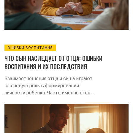
наказаний, предоставляя родителям и
педагогам уникальные и эффективные
способы взаимодействия с детьми.
ОШИБКИ ВОСПИТАНИЯ
ЧТО СЫН НАСЛЕДУЕТ ОТ ОТЦА: ОШИБКИ
ВОСПИТАНИЯ И ИХ ПОСЛЕДСТВИЯ
Взаимоотношения отца и сына играют
ключевую роль в формировании
личности ребенка. Часто именно отец
становится главным образцом
поведения, которое сын старается
перенять. Однако ошибки в воспитании
могут иметь нежелательные
последствия. В статье рассматриваются