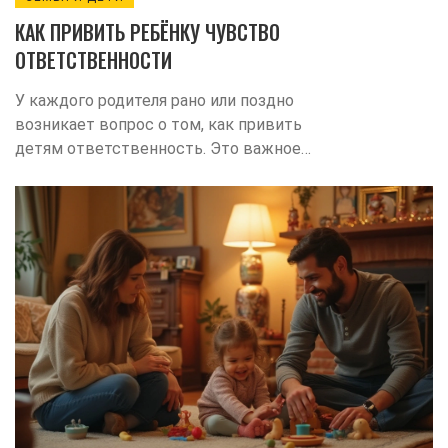
КАК ПРИВИТЬ РЕБЁНКУ ЧУВСТВО
ОТВЕТСТВЕННОСТИ
У каждого родителя рано или поздно
возникает вопрос о том, как привить
детям ответственность. Это важное
личностное качество помогает ребенку
становиться более самостоятельным и
уверенным в себе. В статье расскажем,
что такое ответственность простыми
словами, какие факторы способствуют
её развитию и предложим советы,
которые помогут родителям в этом
нелёгком деле. Узнайте о значении
позитивного примера и важности
постепенного увеличения
ответственности.