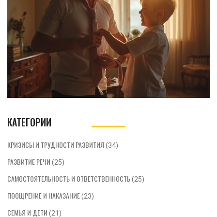
типичные заблуждения отцов и их
влияние на развитие ребенка.
Предоставляются советы по избеганию
таких ошибок, чтобы создать крепкие и
здоровые отношения с сыном.
КАТЕГОРИИ
КРИЗИСЫ И ТРУДНОСТИ РАЗВИТИЯ
(34)
РАЗВИТИЕ РЕЧИ
(25)
САМОСТОЯТЕЛЬНОСТЬ И ОТВЕТСТВЕННОСТЬ
(25)
ПООЩРЕНИЕ И НАКАЗАНИЕ
(23)
СЕМЬЯ И ДЕТИ
(21)