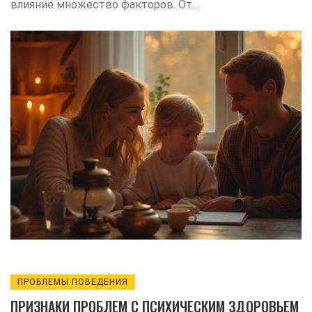
влияние множество факторов. От
семейной атмосферы и общения с
родителями до окружения в школе и
личного опыта. Понимание этих
элементов помогает родителям
направить развитие характера своего
ребенка в позитивное русло. В статье
раскрываются ключевые аспекты
воспитания и передачи ценностей,
связанных с формированием характера
детей.
ПРОБЛЕМЫ ПОВЕДЕНИЯ
ПРИЗНАКИ ПРОБЛЕМ С ПСИХИЧЕСКИМ ЗДОРОВЬЕМ