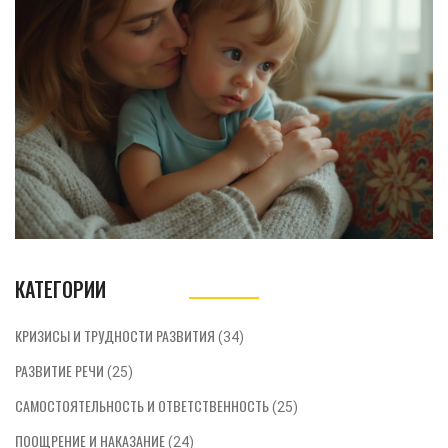
советы, позволяющие родителям понять
психологическое состояние ребёнка и
предпринять необходимые шаги для его
улучшения. Здесь вы найдёте
информацию, которая поможет создать
поддерживающую среду для вашего
ребенка.
КАТЕГОРИИ
КРИЗИСЫ И ТРУДНОСТИ РАЗВИТИЯ
(34)
РАЗВИТИЕ РЕЧИ
(25)
САМОСТОЯТЕЛЬНОСТЬ И ОТВЕТСТВЕННОСТЬ
(25)
ПООЩРЕНИЕ И НАКАЗАНИЕ
(24)