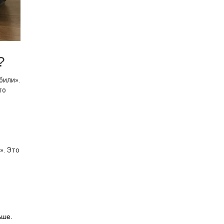
?
били».
то
». Это
ьше.