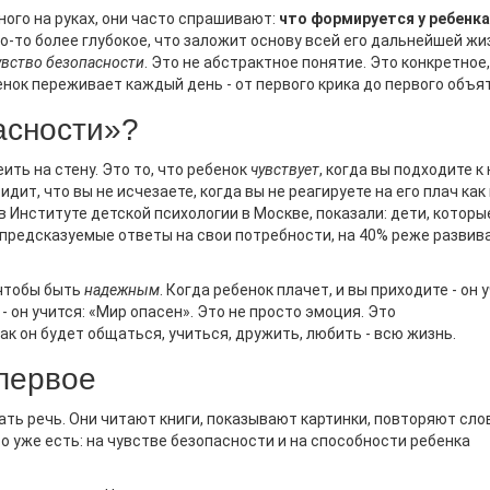
ого на руках, они часто спрашивают:
что формируется у ребенка
что-то более глубокое, что заложит основу всей его дальнейшей жи
увство безопасности
. Это не абстрактное понятие. Это конкретное,
ТОЯТЕЛЬНОСТЬ И
ПРОБЛЕМЫ ПОВЕДЕНИЯ
ок переживает каждый день - от первого крика до первого объят
СТВЕННОСТЬ
Основные Виды Наруше
м Возрасте Формируется
асности»?
Поведения У Детей И С
ивязанности У Ребенка
Их Распознавания
ить на стену. Это то, что ребенок
чувствует
, когда вы подходите к
Разные нарушения поведения
идит, что вы не исчезаете, когда вы не реагируете на его плач как
родители задумываются,
проявляются по-разному.
в Институте детской психологии в Москве, показали: дети, которы
 малыша появляется свой тип
Распространенными считают
предсказуемые ответы на свои потребности, на 40% реже развив
нности и почему это вообще
агрессия, гиперактивность и
В статье разбираются
замкнутость. Эти проблемы 
 чтобы быть
надежным
. Когда ребенок плачет, и вы приходите - он 
е этапы формирования
быть вызваны внутренними и
 - он учится: «Мир опасен». Это не просто эмоция. Это
нности, реальные примеры из
внешними факторами. В стат
ак он будет общаться, учиться, дружить, любить - всю жизнь.
етей и простые советы для
рассматриваются основные 
ания здоровых отношений.
 первое
нарушений и даются советы 
, как можно помочь ребенку
раннему распознаванию.
ереннее и научиться
ть речь. Они читают книги, показывают картинки, повторяют слов
ь миру. Привожу практичные
что уже есть: на чувстве безопасности и на способности ребенка
дации, которые реально
т, без сложных терминов и