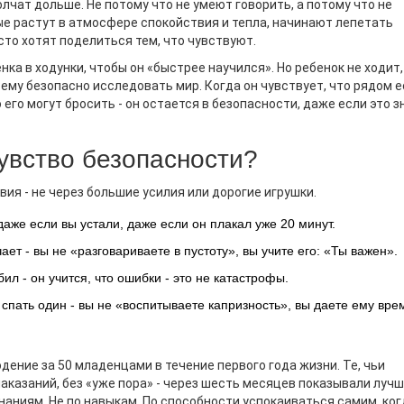
лчат дольше. Не потому что не умеют говорить, а потому что не
рые растут в атмосфере спокойствия и тепла, начинают лепетать
осто хотят поделиться тем, что чувствуют.
нка в ходунки, чтобы он «быстрее научился». Но ребенок не ходит,
о ему безопасно исследовать мир. Когда он чувствует, что рядом 
о его могут бросить - он остается в безопасности, даже если это 
увство безопасности?
ия - не через большие усилия или дорогие игрушки.
 даже если вы устали, даже если он плакал уже 20 минут.
ает - вы не «разговариваете в пустоту», вы учите его: «Ты важен».
бил - он учится, что ошибки - это не катастрофы.
 спать один - вы не «воспитываете капризность», вы даете ему вре
юдение за 50 младенцами в течение первого года жизни. Те, чьи
наказаний, без «уже пора» - через шесть месяцев показывали луч
наниям. Не по навыкам. По способности успокаиваться самим, ког