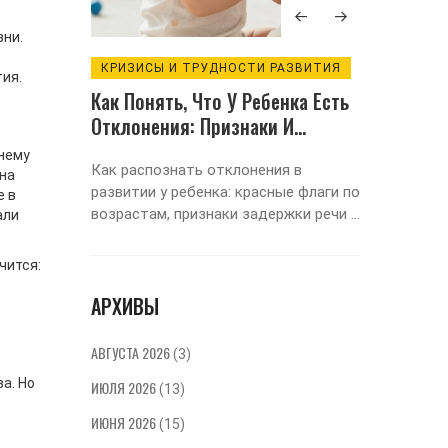
зни.
КРИЗИСЫ И ТРУДНОСТИ РАЗВИТИЯ
РАЗВИ
ия.
ний
Как Понять, Что У Ребенка Есть
Призна
пособы
Отклонения: Признаки И
У Дете
Действия Для Родителей
 нему
 у детей
Как распознать отклонения в
Разруше
 на
развитии у ребенка: красные флаги по
может п
е в
ся
возрастам, признаки задержки речи и
изменен
али
поведения, алгоритм действий для
эмоцион
могут
родителей.
своевре
учится:
ли
признак
АРХИВЫ
ье
восстан
виды
развити
по их
советы
АВГУСТА 2026
(3)
понять 
а. Но
ИЮЛЯ 2026
(13)
ребёнка
шаги дл
ИЮНЯ 2026
(15)
найдёте