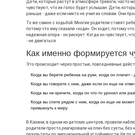
Дети, которые растут в атмосфере тревоги, часто мо
теорий.
чувствуют, что их голос будет услышан. Дети, кото
раньше - даже если никто не учил их словам. Они пр
То же самое с ходьбой. Многие родители ставят ребе
потому что ему сказали «ходи». Он ходит, потому чт
надежная опора - он рискует. Когда он чувствует, чт
- не двигаться.
Как именно формируется ч
Это происходит через простые, повседневные действ
Когда вы берете ребенка на руки, когда он плачет -
Когда вы говорите с ним, даже если он еще не отвеч
Когда вы не кричите, когда он что-то уронил или раз
Когда вы спите рядом с ним, когда он еще не может
привыкнуть к миру.
В Казани, в одном из детских центров, провели набл
родители просто
реагировали на плач
без суеты, без 
результаты по эмоциональной устойчивости. Не по з