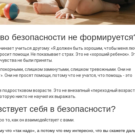
тво безопасности не формируется
начинает учиться другому: «Я должен быть хорошим, чтобы меня лю
росит помощи. Не показывает страх. Это не «хороший ребенок». Э
 чувства не были приняты.
м покорными, слишком замкнутыми, слишком тревожными. Они не
». Они не просят помощи, потому что не учатся, что помощь - это
 в подростковом возрасте. Это не внезапный «переходный возраст
которую никто не научил их выражать.
вствует себя в безопасности?
ро то, как он
взаимодействует
с вами.
ому что «так надо», а потому что ему интересно, что вы скажете дал