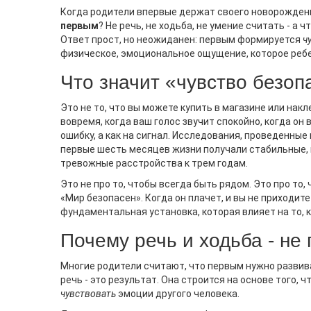
Когда родители впервые держат своего новорожденн
первым
? Не речь, не ходьба, не умение считать - а 
Ответ прост, но неожиданен: первым формируется
ч
РАННЕЕ РАЗВИТИЕ
САМОС
физическое, эмоциональное ощущение, которое ребен
ОТВЕТ
Какой Вид Деятельности
В Како
Что значит «чувство безоп
Является Ведущим У Детей
Тип Пр
Раннего Возраста? | Развитие
Это не то, что вы можете купить в магазине или накле
Ребенка
Ведущая деятельность для малышей
вовремя, когда ваш голос звучит спокойно, когда он в
Многие 
до 3 лет - это игра. Она формирует
ошибку, а как на сигнал. Исследования, проведенные 
когда у
речь, эмоции и социальные навыки. В
первые шесть месяцев жизни получали стабильные, 
привяза
тревожные расстройства к трем годам.
статье разбираем, почему игра
важно. 
важнее учебы, какие виды игр
Это не про то, чтобы всегда быть рядом. Это про то,
ключевы
подходят для разных возрастов и
«Мир безопасен». Когда он плачет, и вы не приходите
привяза
как помочь ребенку развиваться
фундаментальная установка, которая влияет на то, к
жизни д
через игру.
поддерж
Почему речь и ходьба - не
Узнайте
стать ув
Многие родители считают, что первым нужно развива
доверят
речь - это результат. Она строится на основе того, 
чувствовать
эмоции другого человека.
рекомен
работаю