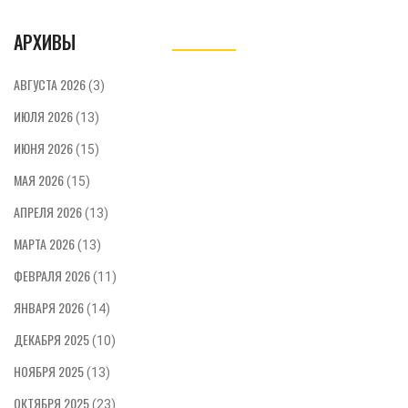
рассматриваются изменения в поведении и
АРХИВЫ
развитии трёхлетнего ребёнка. Мы обсудим
причины капризов и способы помощи малышу
в преодолении этого нелёгкого периода.
АВГУСТА 2026
(3)
Узнайте, как поддержать вашего ребёнка и
ИЮЛЯ 2026
сделать этот этап времени ресурсными.
(13)
ИЮНЯ 2026
(15)
МАЯ 2026
(15)
АПРЕЛЯ 2026
(13)
МАРТА 2026
(13)
ФЕВРАЛЯ 2026
(11)
ЯНВАРЯ 2026
(14)
ДЕКАБРЯ 2025
(10)
НОЯБРЯ 2025
(13)
ОКТЯБРЯ 2025
(23)