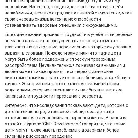
пытается привлечь внимание любыми доступными ему
способами. Известно, что дети, которые чувствуют себя
нелюбимыми, нередко страдают от низкой самооценки, что в
свою очередь сказывается на их способности
устанавливать здоровые отношения с окружающими.
Еще один важный признак — трудности в учебе. Если ребенок
внезапно начинает плохо успевать в школе, это может
указывать на внутренние переживания, которые ему сложно
выразить словами. Психологи заметили, что такие дети
могут быть более подвержены стрессу и тревожным
расстройствам. Неудивительно, что нехватка внимания и
любви может также проявляться через физические
симптомы, такие как частые головные боли или даже боли в
животе. Эти признаки часто остаются незамеченными
родителями, которые списывают их на обычные детские
капризы или трудности переходного возраста.
Интересно, что исследования показывают: дети, которые с
детства лишены родительской любви, гораздо чаще
сталкиваются с депрессией во взрослой жизни. В одной из
статей в журнале 'Child Development' говорится, что такие
дети могут также иметь проблемы с доверием и более
склонны к рисковому поведению.