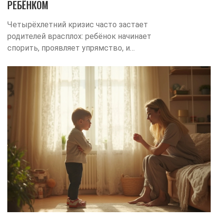
РЕБЁНКОМ
Четырёхлетний кризис часто застает
родителей врасплох: ребёнок начинает
спорить, проявляет упрямство, и
кажется, что послушание осталось в
прошлом. В статье рассказываю, какие
перемены происходят в поведении
ребёнка, почему он ведёт себя иначе, и
чем такой период важен для его
развития. Поделюсь практическими
советами, как поддержать себя и
малыша, не доводя конфликт до
истерики. Ни капли нотаций — только
живой опыт и конкретика. Если вам
интересно, откуда берутся капризы и как
с ними дружить, вы попали по адресу.