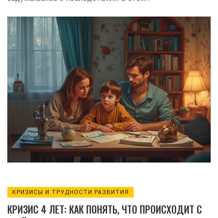
статье разбираем самые частые
промахи, которые мешают ребенку
расти самостоятельным и уверенным.
Обсудим, почему наказания не всегда
работают, как перегруженность
секциями влияет на психику, и чем грозят
постоянные сравнения с другими. Всё
это — простыми словами, с конкретными
советами и примерами.
КРИЗИСЫ И ТРУДНОСТИ РАЗВИТИЯ
КРИЗИС 4 ЛЕТ: КАК ПОНЯТЬ, ЧТО ПРОИСХОДИТ С