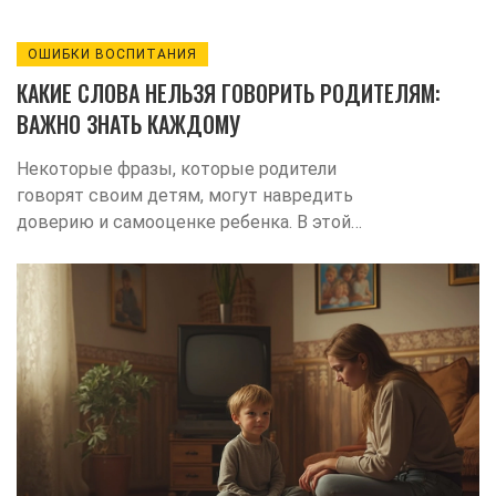
ОШИБКИ ВОСПИТАНИЯ
КАКИЕ СЛОВА НЕЛЬЗЯ ГОВОРИТЬ РОДИТЕЛЯМ:
ВАЖНО ЗНАТЬ КАЖДОМУ
Некоторые фразы, которые родители
говорят своим детям, могут навредить
доверию и самооценке ребенка. В этой
статье разберём, какие слова стоит
исключить из лексикона взрослых.
Объясню, почему привычные реплики
работают против воспитания, и что
происходит, когда их постоянно
слышать. Поделюсь советами, как
заменить негативные формулировки.
Всё на простых примерах из жизни.