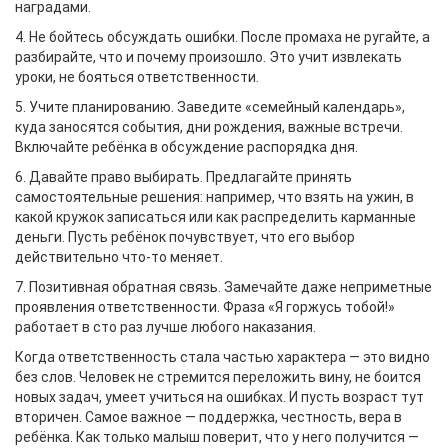
наградами.
4. Не бойтесь обсуждать ошибки. После промаха не ругайте, а
разбирайте, что и почему произошло. Это учит извлекать
уроки, не бояться ответственности.
5. Учите планированию. Заведите «семейный календарь»,
куда заносятся события, дни рождения, важные встречи.
Включайте ребёнка в обсуждение распорядка дня.
6. Давайте право выбирать. Предлагайте принять
самостоятельные решения: например, что взять на ужин, в
какой кружок записаться или как распределить карманные
деньги. Пусть ребёнок почувствует, что его выбор
действительно что-то меняет.
7. Позитивная обратная связь. Замечайте даже неприметные
проявления ответственности. Фраза «Я горжусь тобой!»
работает в сто раз лучше любого наказания.
Когда ответственность стала частью характера — это видно
без слов. Человек не стремится переложить вину, не боится
новых задач, умеет учиться на ошибках. И пусть возраст тут
вторичен. Самое важное — поддержка, честность, вера в
ребёнка. Как только малыш поверит, что у него получится —