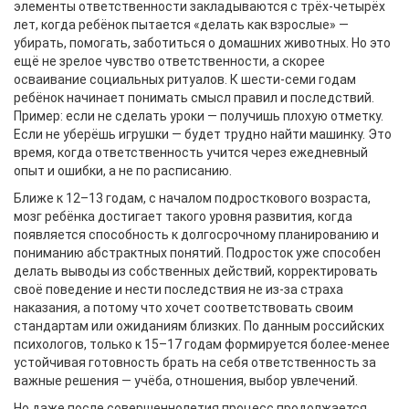
элементы ответственности закладываются с трёх-четырёх
лет, когда ребёнок пытается «делать как взрослые» —
убирать, помогать, заботиться о домашних животных. Но это
ещё не зрелое чувство ответственности, а скорее
осваивание социальных ритуалов. К шести-семи годам
ребёнок начинает понимать смысл правил и последствий.
Пример: если не сделать уроки — получишь плохую отметку.
Если не уберёшь игрушки — будет трудно найти машинку. Это
время, когда ответственность учится через ежедневный
опыт и ошибки, а не по расписанию.
Ближе к 12–13 годам, с началом подросткового возраста,
мозг ребёнка достигает такого уровня развития, когда
появляется способность к долгосрочному планированию и
пониманию абстрактных понятий. Подросток уже способен
делать выводы из собственных действий, корректировать
своё поведение и нести последствия не из-за страха
наказания, а потому что хочет соответствовать своим
стандартам или ожиданиям близких. По данным российских
психологов, только к 15–17 годам формируется более-менее
устойчивая готовность брать на себя ответственность за
важные решения — учёба, отношения, выбор увлечений.
Но даже после совершеннолетия процесс продолжается.