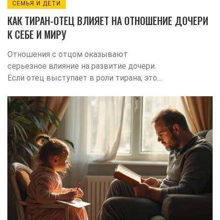
СЕМЬЯ И ДЕТИ
КАК ТИРАН-ОТЕЦ ВЛИЯЕТ НА ОТНОШЕНИЕ ДОЧЕРИ
К СЕБЕ И МИРУ
Отношения с отцом оказывают
серьезное влияние на развитие дочери.
Если отец выступает в роли тирана, это
может создавать проблемы для
эмоционального и психического
благополучия девочки. В статье
рассматриваются разные аспекты
такого взаимодействия, включая
влияние на самооценку и восприятие
мира. Особое внимание уделяется
способам смягчения негативных
последствий и укреплению здоровых
взаимоотношений. Своевременное
распознавание и решение этих проблем
могут помочь избежать тяжёлых