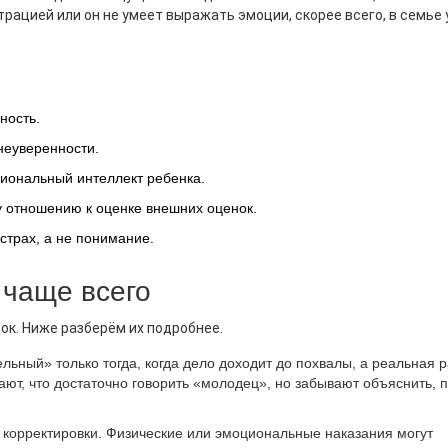
трацией или он не умеет выражать эмоции, скорее всего, в семье
ЕНИЕ И НАКАЗАНИЕ
ПОЗИТИВНОЕ ВОСПИТАНИЕ
оощрения Ребёнка:
Как Воспитать Уверенног
ность.
ческие Советы Для
Себе Ребенка: Рабочие 
лей
Для Родителей
неуверенности.
еские советы, как правильно
Пошаговые советы и реальн
иональный интеллект ребенка.
ь ребёнка: виды
истории о том, как воспитат
 отношению к оценке внешних оценок.
аждений, примеры систем,
ребенка с хорошей самооцен
е ошибки и чек‑лист для
уверенностью в себе. Прост
страх, а не понимание.
ей.
подходы и важные ошибки ро
 чаще всего
ок. Ниже разберём их подробнее.
ьный» только тогда, когда дело доходит до похвалы, а реальная 
ают, что достаточно говорить «молодец», но забывают объяснить, 
 корректировки. Физические или эмоциональные наказания могут