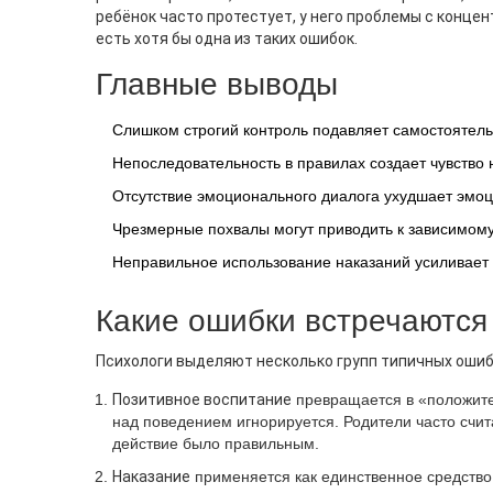
ребёнок часто протестует, у него проблемы с концен
есть хотя бы одна из таких ошибок.
Главные выводы
ЭМОЦИОНАЛЬНОЕ РАЗВИТИЕ
ПООЩР
Как Укрепить Психику Ребенка:
Идеи П
Слишком строгий контроль подавляет самостоятель
Практические Шаги Для
Практи
Эмоциональной Устойчивости
Родите
Непоследовательность в правилах создает чувство 
Как укрепить психику ребенка:
Практич
Отсутствие эмоционального диалога ухудшает эмоц
простые, но мощные способы помочь
поощрят
Чрезмерные похвалы могут приводить к зависимому
ребёнку справляться с эмоциями,
вознагр
ошибками и стрессом. Узнайте, что
типичны
Неправильное использование наказаний усиливает 
действительно работает в
родител
эмоциональном развитии.
Какие ошибки встречаются
Психологи выделяют несколько групп типичных ошиб
Позитивное воспитание
превращается в «положител
над поведением игнорируется. Родители часто счит
действие было правильным.
Наказание
применяется как единственное средство