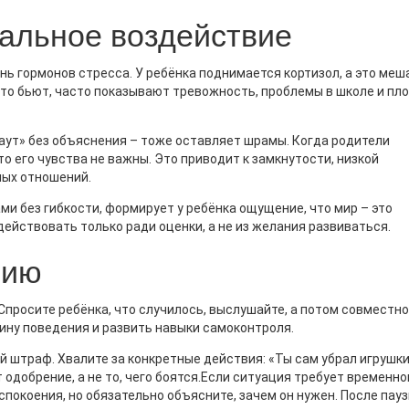
альное воздействие
нь гормонов стресса. У ребёнка поднимается кортизол, а это меш
то бьют, часто показывают тревожность, проблемы в школе и пл
аут» без объяснения – тоже оставляет шрамы. Когда родители
о его чувства не важны. Это приводит к замкнутости, низкой
ных отношений.
ми без гибкости, формирует у ребёнка ощущение, что мир – это
 действовать только ради оценки, а не из желания развиваться.
нию
 Спросите ребёнка, что случилось, выслушайте, а потом совместно
ину поведения и развить навыки самоконтроля.
 штраф. Хвалите за конкретные действия: «Ты сам убрал игрушки
 одобрение, а не то, чего боятся.Если ситуация требует временно
успокоения, но обязательно объясните, зачем он нужен. После пау