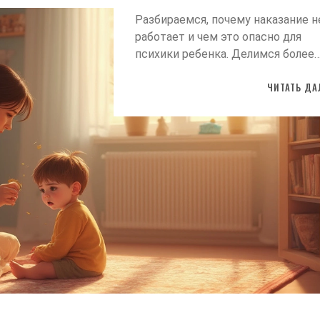
. Родители играют важную
Разбираемся, почему наказание н
здавая условия для
работает и чем это опасно для
нного психического развития.
рассмотрит основные
психики ребенка. Делимся более
, которые влияют на
эффективными и гуманными
ское развитие детей с самого
ЧИТАТЬ ДА
решениями проблем поведения.
возраста.