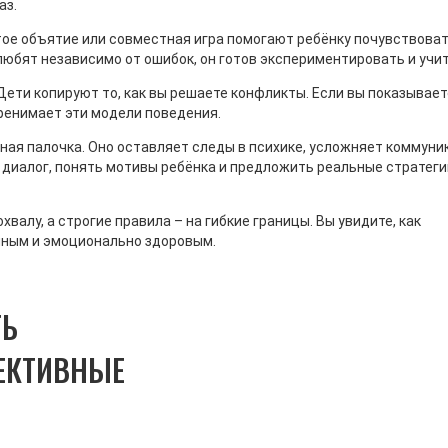
аз.
тое объятие или совместная игра помогают ребёнку почувствова
о любят независимо от ошибок, он готов экспериментировать и учи
 РАЗВИТИЕ
РАННЕЕ РАЗВИТИЕ
ети копируют то, как вы решаете конфликты. Если вы показывает
ные Факторы
Признаки Раннего Возрас
ренимает эти модели поведения.
еского Развития Детей
Происходит С Ребенком 
о Возраста
3 Лет
бная палочка. Оно оставляет следы в психике, усложняет коммун
 диалог, понять мотивы ребёнка и предложить реальные стратеги
ское развитие ребенка в
Разбор ключевых признаков 
возрасте является сложным и
возраста от 1 до 3 лет: физ
анным процессом, влияющим
развитие, речь, эмоции и кри
хвалу, а строгие правила – на гибкие границы. Вы увидите, как
дальнейшую жизнь. Важную
лет. Практические советы д
нным и эмоционально здоровым.
этом играют не только
родителей.
ческие факторы, но и
ие, эмоциональные и
ТЬ
ные взаимодействия.
ное создание благоприятной
ФЕКТИВНЫЕ
ля развития ребенка,
е к его эмоциональному
ию и обучение через игры и
тво – это ключевые