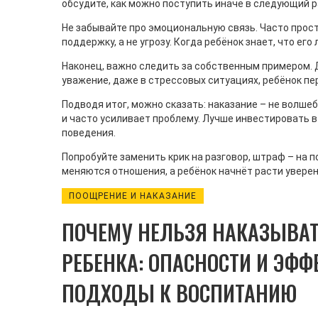
обсудите, как можно поступить иначе в следующий р
Не забывайте про эмоциональную связь. Часто прос
поддержку, а не угрозу. Когда ребёнок знает, что ег
ПООЩРЕНИЕ И НАКАЗАНИЕ
РАННЕЕ
Наконец, важно следить за собственным примером. Д
В Чем Преимущества Метода
Основ
уважение, даже в стрессовых ситуациях, ребёнок пе
Поощрения?
Психич
Раннег
Подводя итог, можно сказать: наказание – не волше
и часто усиливает проблему. Лучше инвестировать в
Метод поощрения в воспитании
Психиче
поведения.
детей помогает формировать у детей
раннем 
мотивацию и уверенность в себе.
многогр
Попробуйте заменить крик на разговор, штраф – на по
Узнайте, как правильно применять
на всю 
меняются отношения, а ребёнок начнёт расти увере
этот подход, чтобы развивать
роль в 
ПООЩРЕНИЕ И НАКАЗАНИЕ
положительные качества у ребенка,
биологи
избегая ненужного давления и
окружен
ПОЧЕМУ НЕЛЬЗЯ НАКАЗЫВА
стресса. Выясните, почему детские
социаль
психологи считают поощрение более
Правиль
РЕБЕНКА: ОПАСНОСТИ И ЭФ
эффективным, чем наказание.
среды д
Узнайте о реальных примерах и
внимани
ПОДХОДЫ К ВОСПИТАНИЮ
методах поощрения, которые
состоян
делают обучение и воспитание более
творчес