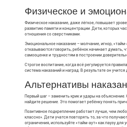
Физическое и эмоцион
Физическое наказание, даже лёгкое, повышает урове
развитию памяти и концентрации. Дети, которых час
отношения со сверстниками.
Эмоциональное наказание – молчание, игнор, «тайм‑
отказываются говорить, ребёнок начинает думать, чт
самооценке и трудностям в построении доверитель
Строгое воспитание, когда всё регулируется правила
система наказаний и наград. В результате он учится
Альтернативы наказа
Первый шаг – заменить крик и удары на объяснение.
найдите решение. Это помогает ребёнку понять прич
Позитивное подкрепление работает лучше, чем любой
классно». Дети учатся повторять то, за что получают
ограничения, используйте «тайм‑аут» как паузу для 