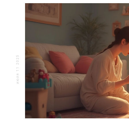
увлекательным и результативным.
моменты
роль, со
полноце
Статья 
факторы
психиче
раннего 
июля 11 2025