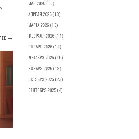
простыми и доступными методиками.
МАЯ 2026
как пов
(15)
е
Знания об этом помогут вам создать
повлият
АПРЕЛЯ 2026
(13)
благоприятную развивающую среду
для вашего малыша.
МАРТА 2026
(13)
ФЕВРАЛЯ 2026
(11)
ЛЕЕ
ЯНВАРЯ 2026
(14)
ДЕКАБРЯ 2025
(10)
НОЯБРЯ 2025
(13)
ОКТЯБРЯ 2025
(23)
СЕНТЯБРЯ 2025
(4)