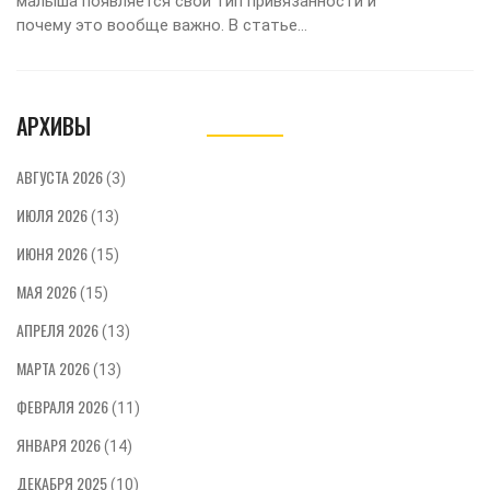
малыша появляется свой тип привязанности и
почему это вообще важно. В статье
разбираются ключевые этапы формирования
привязанности, реальные примеры из жизни
детей и простые советы для поддержания
АРХИВЫ
здоровых отношений. Узнайте, как можно
помочь ребенку стать увереннее и научиться
доверять миру. Привожу практичные
АВГУСТА 2026
(3)
рекомендации, которые реально работают,
ИЮЛЯ 2026
без сложных терминов и теорий.
(13)
ИЮНЯ 2026
(15)
МАЯ 2026
(15)
АПРЕЛЯ 2026
(13)
МАРТА 2026
(13)
ФЕВРАЛЯ 2026
(11)
ЯНВАРЯ 2026
(14)
ДЕКАБРЯ 2025
(10)