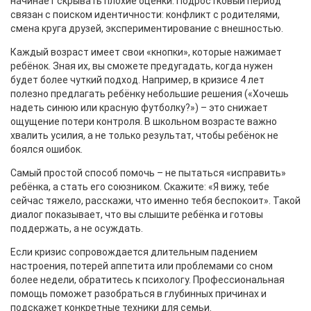
начинает скрывать плохие оценки. Подростковый период
связан с поиском идентичности: конфликт с родителями,
смена круга друзей, экспериментирование с внешностью.
Каждый возраст имеет свои «кнопки», которые нажимает
ребёнок. Зная их, вы сможете предугадать, когда нужен
будет более чуткий подход. Например, в кризисе 4 лет
полезно предлагать ребёнку небольшие решения («Хочешь
надеть синюю или красную футболку?») – это снижает
ощущение потери контроля. В школьном возрасте важно
хвалить усилия, а не только результат, чтобы ребёнок не
боялся ошибок.
Самый простой способ помочь – не пытаться «исправить»
ребёнка, а стать его союзником. Скажите: «Я вижу, тебе
сейчас тяжело, расскажи, что именно тебя беспокоит». Такой
диалог показывает, что вы слышите ребёнка и готовы
поддержать, а не осуждать.
Если кризис сопровождается длительным падением
настроения, потерей аппетита или проблемами со сном
более недели, обратитесь к психологу. Профессиональная
помощь поможет разобраться в глубинных причинах и
подскажет конкретные техники для семьи.