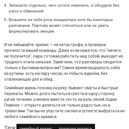
Запишите отдельно, чего хотите изменить, и обсудите без
угроз и обвинений.
Возьмите на себя роль инициатора хотя бы некоторых
разговоров. Партнёр может стесняться или не уметь
формулировать эмоции.
И не забывайте: кризис — не катастрофа, а проверка
прочности вашей команды. Даже если кажется, что "ничего
не получится", пара, готовая работать над собой, выходит из
трудного этапа сильнее. Заметили, что разговоры сводятся
только к бытовым вопросам? Самое время выдернуть себя
из рутины: хоть на пару часов, но побыть вдвоём, без
отвлекающих дел и обид.
Семейная жизнь похожа на реку: бывают омуты и быстрые
перекаты. Можно долго пытаться грести в одну сторону,
ругая течение, а можно вместе сесть за руль своей лодки.
Главное — открыто делиться не только радостью, но и
тревогами. Так вы не упустите сигнал и успеете выбраться из
любого семейного кризиса.
Теги:
семейный кризис
признаки кризиса