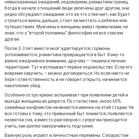
невысказанных ожиданий, недоверием, размытием границ.
Когда в начале отношений люди увлечены друг другом, они
редко обсуждают ожидания: кто за что отвечает, как будет
строиться жизнь дальше, стоит ли мечтать о ребёнке или
путешествиях. Мужчины и женщины живут привычками, не
зная, что у "второй половины" философия на всё совсем
другая.
После 2-3 лет вместе мозг адаптируется, гормоны
успокаиваются, романтика превращается в быт. Кому-то
важно ежедневное внимание, другому — тишина и личная
территория. Тут и всплывает первое недовольство. Если его
вовремя озвучить — можно договориться. Но если никто не
берёт ответственность и не говорит открыто, начинается
накопление обид.
Особенно остро кризис вспыхивает при появлении детей и
выходе женщины из декрета. По статистике, около 60%
семейных конфликтов начинаются именно на этой стадии. Не
все готовы к тому, что привычный быт ломается, появляется
нехватка сна, а вместо разговоров с супругом приходится
учить, как крепко заворачивать подгузник.
Важную роль играют и личностные перемены. С возрастом