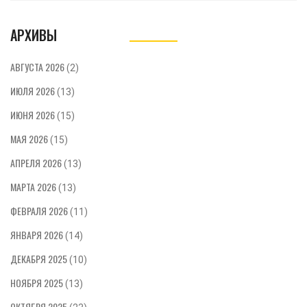
будто они — отдельный мир, и что с этим
можно сделать. Статья предлагает
АРХИВЫ
практические советы для родителей,
которые хотят помочь своим детям
справиться с поведенческими трудностями.
АВГУСТА 2026
(2)
Особое внимание уделяется вопросам
ИЮЛЯ 2026
общения и понимания ребенка.
(13)
ИЮНЯ 2026
(15)
МАЯ 2026
(15)
АПРЕЛЯ 2026
(13)
МАРТА 2026
(13)
ФЕВРАЛЯ 2026
(11)
ЯНВАРЯ 2026
(14)
ДЕКАБРЯ 2025
(10)
НОЯБРЯ 2025
(13)
ОКТЯБРЯ 2025