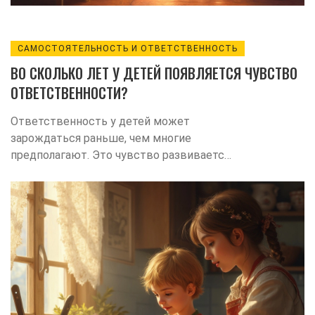
САМОСТОЯТЕЛЬНОСТЬ И ОТВЕТСТВЕННОСТЬ
ВО СКОЛЬКО ЛЕТ У ДЕТЕЙ ПОЯВЛЯЕТСЯ ЧУВСТВО
ОТВЕТСТВЕННОСТИ?
Ответственность у детей может
зарождаться раньше, чем многие
предполагают. Это чувство развивается
поэтапно и требует участия и поддержки
взрослых. Родители могут сыграть
ключевую роль, помогая своим детям
формировать ответственность через
простые ежедневные задачи и
правильное наставничество. Узнайте, как
и когда дети начинают осваивать эту
важную жизненную навык.