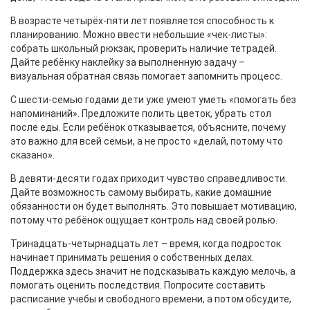
В возрасте четырёх‑пяти лет появляется способность к
планированию. Можно ввести небольшие «чек‑листы»:
собрать школьный рюкзак, проверить наличие тетрадей.
Дайте ребёнку наклейку за выполненную задачу –
визуальная обратная связь помогает запомнить процесс.
С шести‑семью годами дети уже умеют уметь «помогать без
напоминаний». Предложите полить цветок, убрать стол
после еды. Если ребёнок отказывается, объясните, почему
это важно для всей семьи, а не просто «делай, потому что
сказано».
В девяти‑десяти годах приходит чувство справедливости.
Дайте возможность самому выбирать, какие домашние
обязанности он будет выполнять. Это повышает мотивацию,
потому что ребёнок ощущает контроль над своей ролью.
Тринадцать‑четырнадцать лет – время, когда подросток
начинает принимать решения о собственных делах.
Поддержка здесь значит не подсказывать каждую мелочь, а
помогать оценить последствия. Попросите составить
расписание учебы и свободного времени, а потом обсудите,