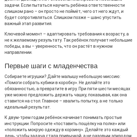
задачи. Если пытаться научить ребёнка ответственности
слишком рано – он просто не поймёт, чего от него ждут, и
будет сопротивляться. Слишком позже – шанс упустить
важный этап развития.
Ключевой момент – адаптировать требования к возрасту, а
не к желаемому результату. Так ребёнок получает небольшие
победы, а вы – уверенность, что он растёт в нужном
направлении.
Первые шаги с младенчества
Собираете игрушки? Дайте малышу небольшую миссию:
«Помоги собрать кубики в коробку». Не делайте это
обязанностью, а превратите в игру. При пяти‑шести месяцах
уже можно предложить держать чашку, показывая, как она
ставится на стол. Главное – хвалить попытку, а не только
идеальный результат.
К двум‑трем годам ребёнок начинает понимать простые
инструкции. Попросите «поставить пощёлку на полке» или
«положить мокрую одежду в корзину». Делайте это каждый
день, чтобы задача стала привычкой, а не разовым эпизодом.