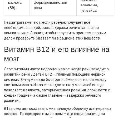
кислота
формирование зон
апельсин,
(B9)
речи
чечевица
Педиатры замечают: если ребёнок получает всё
необходимое с едой, риск задержки речи становится
намного ниже. Значит, чтобы запустить процесс, первым
делом проверьте, хватает ли в рационе этих веществ.
Витамин B12 и его влияние на
мозг
Этот витамин часто недооценивают, когда речь заходит о
развитии
речи
у детей. B12 — главный помощник нервной
системы. Он нужен для быстрого обмена сигналов между
клетками мозга. Из-за его недостатка у малышей иногда
появляется вялость, заторможенная реакция, сложности с
концентрацией, а самое главное — задержки речевого
развития.
B12 помогает создавать миелиновую оболочку для нервных
волокон. Говоря простым языком — это как изоляция для