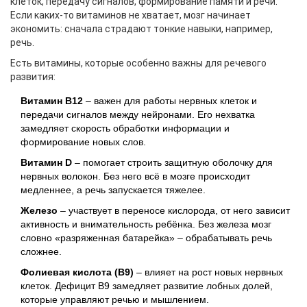
клеток, передачу сигналов, формирование памяти и речи.
Если каких-то витаминов не хватает, мозг начинает
экономить: сначала страдают тонкие навыки, например,
речь.
Есть витамины, которые особенно важны для речевого
развития:
Витамин B12
– важен для работы нервных клеток и
передачи сигналов между нейронами. Его нехватка
замедляет скорость обработки информации и
формирование новых слов.
Витамин D
– помогает строить защитную оболочку для
нервных волокон. Без него всё в мозге происходит
медленнее, а речь запускается тяжелее.
Железо
– участвует в переносе кислорода, от него зависит
активность и внимательность ребёнка. Без железа мозг
словно «разряженная батарейка» – обрабатывать речь
сложнее.
Фолиевая кислота (B9)
– влияет на рост новых нервных
клеток. Дефицит B9 замедляет развитие лобных долей,
которые управляют речью и мышлением.