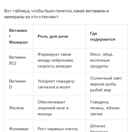
Вот таблица, чтобы было понятно, какие витамины и
минералы за что отвечают:
Витамин
Где
/
Роль для речи
содержится
Минерал
Формирует связи
Мясо, яйца,
Витамин
между нейронами,
молочные
B12
скорость реакции
продукты
Солнечный свет,
Витамин
Ускоряет передачу
жирная рыба,
D
сигналов в мозге
рыбий жир
Обеспечивает
Говядина,
Железо
энергией мозг и
печень, яблоки,
мышцы
гречка
Шпинат,
Фолиевая
Рост нервных клеток,
брокколи,