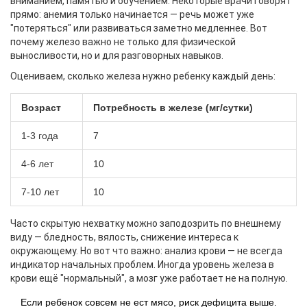
вниманием, памятью и обучением. Некоторые врачи говорят
прямо: анемия только начинается — речь может уже
"потеряться" или развиваться заметно медленнее. Вот
почему железо важно не только для физической
выносливости, но и для разговорных навыков.
Оцениваем, сколько железа нужно ребенку каждый день:
Возраст
Потребность в железе (мг/сутки)
1-3 года
7
4-6 лет
10
7-10 лет
10
Часто скрытую нехватку можно заподозрить по внешнему
виду — бледность, вялость, снижение интереса к
окружающему. Но вот что важно: анализ крови — не всегда
индикатор начальных проблем. Иногда уровень железа в
крови ещё "нормальный", а мозг уже работает не на полную.
Если ребенок совсем не ест мясо, риск дефицита выше.