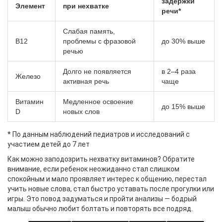
задержки
Элемент
при нехватке
речи*
Слабая память,
B12
проблемы с фразовой
до 30% выше
речью
Долго не появляется
в 2–4 раза
Железо
активная речь
чаще
Витамин
Медленное освоение
до 15% выше
D
новых слов
* По данным наблюдений педиатров и исследований с
участием детей до 7 лет
Как можно заподозрить нехватку витаминов? Обратите
внимание, если ребенок неожиданно стал слишком
спокойным и мало проявляет интерес к общению, перестал
учить новые слова, стал быстро уставать после прогулки или
игры. Это повод задуматься и пройти анализы — бодрый
малыш обычно любит болтать и повторять все подряд.