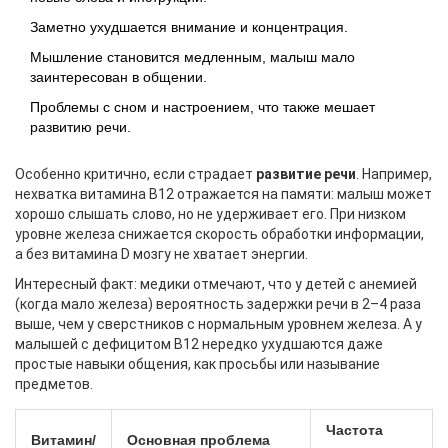
Заметно ухудшается внимание и концентрация.
Мышление становится медленным, малыш мало
заинтересован в общении.
Проблемы с сном и настроением, что также мешает
развитию речи.
Особенно критично, если страдает
развитие речи
. Например,
нехватка витамина B12 отражается на памяти: малыш может
хорошо слышать слово, но не удерживает его. При низком
уровне железа снижается скорость обработки информации,
а без витамина D мозгу не хватает энергии.
Интересный факт: медики отмечают, что у детей с анемией
(когда мало железа) вероятность задержки речи в 2–4 раза
выше, чем у сверстников с нормальным уровнем железа. А у
малышей с дефицитом B12 нередко ухудшаются даже
простые навыки общения, как просьбы или называние
предметов.
Частота
Витамин/
Основная проблема