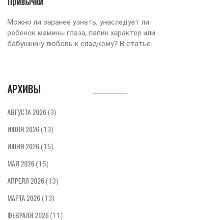
Привычки
Можно ли заранее узнать, унаследует ли
ребенок мамины глаза, папин характер или
бабушкину любовь к сладкому? В статье
рассказывается, как именно работают гены,
какие черты и привычки современные ученые
признали наследуемыми, а что формируется
АРХИВЫ
воспитанием. Обсудим мифы и факты о
передаче способностей и темперамента. Вы
узнаете, почему даже у самых похожих
АВГУСТА 2026
(3)
близнецов характер бывает разным.
ИЮЛЯ 2026
Поделюсь советами, как поддерживать
(13)
уникальность каждого ребенка, несмотря на
ИЮНЯ 2026
(15)
генетику.
МАЯ 2026
(15)
АПРЕЛЯ 2026
(13)
МАРТА 2026
(13)
ФЕВРАЛЯ 2026
(11)