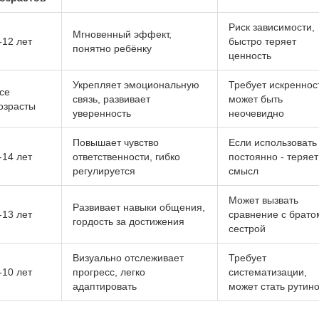
важный этап детского развит
Риск зависимости,
Мгновенный эффект,
‑12 лет
быстро теряет
понятно ребёнку
ценность
Укрепляет эмоциональную
Требует искреннос
се
связь, развивает
может быть
озрасты
уверенность
неочевидно
Повышает чувство
Если использовать
‑14 лет
ответственности, гибко
постоянно - теряет
регулируется
смысл
Может вызвать
Развивает навыки общения,
‑13 лет
сравнение с брато
гордость за достижения
сестрой
Визуально отслеживает
Требует
‑10 лет
прогресс, легко
систематизации,
адаптировать
может стать рутин