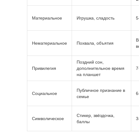
Материальное
Игрушка, сладость
5
В
Нематериальное
Похвала, объятия
в
Поздний сон,
Привилегия
дополнительное время
7
на планшет
Публичное признание в
Социальное
6
семье
Стикер, звёздочка,
Символическое
3
баллы