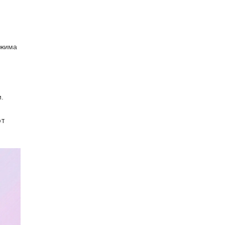
ежима
.
ют