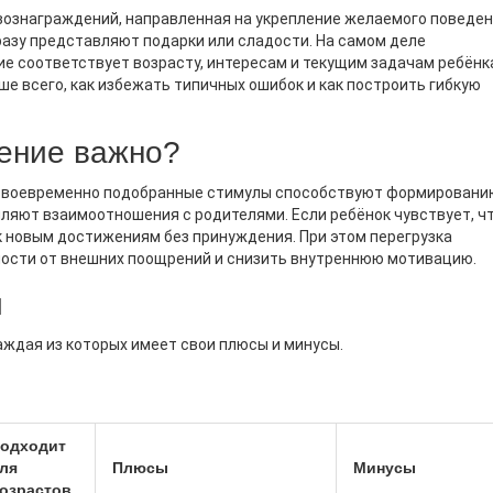
вознаграждений, направленная на укрепление желаемого поведен
сразу представляют подарки или сладости. На самом деле
е соответствует возрасту, интересам и текущим задачам ребёнка
СЫ И ТРУДНОСТИ РАЗВИТИЯ
КРИЗИСЫ И ТРУДНОСТИ РАЗ
ше всего, как избежать типичных ошибок и как построить гибкую
ы Возраста: Таблица По
Кризис Трехлетие У Дете
там, Этапы Развития,
Помочь И Пережить Спо
ение важно?
 Психолога
ая статья о кризисах по
Кризис трехлетия — это этап
о своевременно подобранные стимулы способствуют формировани
: почему они происходят,
малых, наполненный изменен
ляют взаимоотношения с родителями. Если ребёнок чувствует, чт
ывают, признаки и советы по
Родители часто сталкиваютс
к новым достижениям без принуждения. При этом перегрузка
ости от внешних поощрений и снизить внутреннюю мотивацию.
ению каждого этапа
изменениями в поведении дет
ия. Без паники — есть
когда они начинают проявля
й
 решения.
независимость и своенравнос
этой статье мы рассмотрим,
аждая из которых имеет свои плюсы и минусы.
определить начало кризиса т
какие признаки его сопрово
как родители могут помочь р
себе в этот период. Также б
одходит
обсуждать советы и рекомен
ля
Плюсы
Минусы
чтобы преодолеть этот слож
озрастов