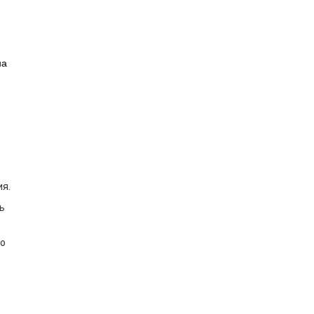
на
я.
ь
во