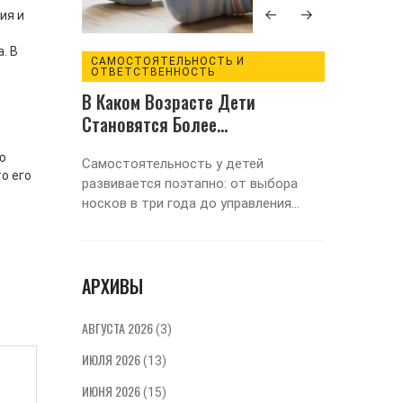
ия и
. В
ВИТИЯ
САМОСТОЯТЕЛЬНОСТЬ И
ПООЩР
ОТВЕТСТВЕННОСТЬ
й: Как
Что Та
В Каком Возрасте Дети
койно
Наказа
Становятся Более
Эффек
Самостоятельными: По Этапам
 в жизни
Разбира
ю
Развития
Самостоятельность у детей
иями.
наказан
о его
развивается поэтапно: от выбора
я с
Узнайте
носков в три года до управления
ей,
позитив
временем в подростковом возрасте.
ть
логичес
Узнайте, какие навыки формируются
ть. В
формир
в каждом возрасте и как не мешать
 как
без кри
АРХИВЫ
ребёнку расти.
рех лет,
ждают и
АВГУСТА 2026
(3)
ебенку и
удем
ИЮЛЯ 2026
(13)
дации,
ИЮНЯ 2026
ный, но
(15)