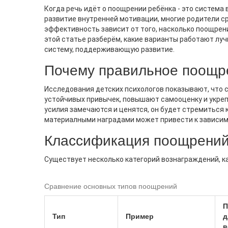
Когда речь идёт о
поощрении ребёнка
-
это система 
развитие внутренней мотивации
, многие родители 
эффективность зависит от того, насколько поощрени
КРИЗИСЫ И ТРУДНОСТИ РАЗВИТИЯ
КРИЗИ
этой статье разберём, какие варианты работают луч
Переломные Этапы Семейной
Кризис
систему, поддерживающую развитие.
Жизни: Когда Ждать Изменений
Возрас
Почему правильное поощр
Советы
Разбор основных этапов развития
Подробн
Исследования детских психологов показывают, чт
семьи, связанных с возрастом детей.
возрасту
устойчивых привычек, повышают самооценку и укреп
Узнайте о кризисах 1, 3, 7 лет и
какие б
усилия замечаются и ценятся, он будет стремиться 
материалными наградами может привести к зависим
подростковом периоде.
преодол
взрослен
Классификация поощрени
рабочие
Существует несколько категорий вознаграждений, к
Сравнение основных типов поощрений
П
Тип
Пример
д
в