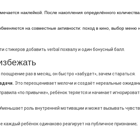
мечается наклейкой. После накопления определённого количества
обменяются на совместные активности: поход в кино, выбор меню 
ти стикеров добавить verbal
похвалу
и один бонусный балл.
 избежать
 поощрение раз в месяц, он быстро «забудет», зачем стараться.
адачи.
Это переоценивает мелочи и создаёт нереальные ожидани
равила «по привычке», ребёнок теряется и начинает игнорироват
Уменьшает роль внутренней мотивации и может вызывать чувст
е каждый ребёнок одинаково реагирует на публичное признание;