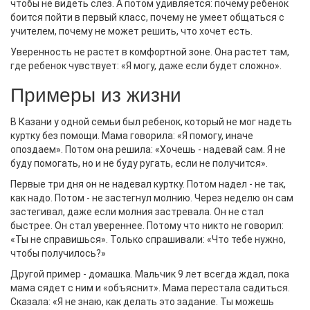
чтобы не видеть слез. А потом удивляется: почему ребенок
боится пойти в первый класс, почему не умеет общаться с
учителем, почему не может решить, что хочет есть.
Уверенность не растет в комфортной зоне. Она растет там,
где ребенок чувствует: «Я могу, даже если будет сложно».
Примеры из жизни
В Казани у одной семьи был ребенок, который не мог надеть
куртку без помощи. Мама говорила: «Я помогу, иначе
опоздаем». Потом она решила: «Хочешь - надевай сам. Я не
буду помогать, но и не буду ругать, если не получится».
Первые три дня он не надевал куртку. Потом надел - не так,
как надо. Потом - не застегнул молнию. Через неделю он сам
застегивал, даже если молния застревала. Он не стал
быстрее. Он стал увереннее. Потому что никто не говорил:
«Ты не справишься». Только спрашивали: «Что тебе нужно,
чтобы получилось?»
Другой пример - домашка. Мальчик 9 лет всегда ждал, пока
мама сядет с ним и «объяснит». Мама перестала садиться.
Сказала: «Я не знаю, как делать это задание. Ты можешь