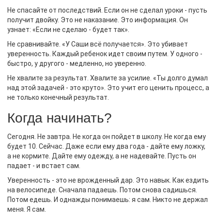
Не спасайте от последствий. Если он не сделал уроки - пусть
получит двойку. Это не наказание. Это информация. Он
узнает: «Если не сделаю - будет так».
Не сравнивайте. «У Саши всё получается». Это убивает
уверенность. Каждый ребенок идет своим путем. У одного -
быстро, у другого - медленно, но уверенно.
Не хвалите за результат. Хвалите за усилие. «Ты долго думал
над этой задачей - это круто». Это учит его ценить процесс, а
не только конечный результат.
Когда начинать?
Сегодня. Не завтра. Не когда он пойдет в школу. Не когда ему
будет 10. Сейчас. Даже если ему два года - дайте ему ложку,
а не кормите. Дайте ему одежду, а не надевайте. Пусть он
падает - и встает сам.
Уверенность - это не врожденный дар. Это навык. Как ездить
на велосипеде. Сначала падаешь. Потом снова садишься.
Потом едешь. И однажды понимаешь: я сам. Никто не держал
меня. Я сам.