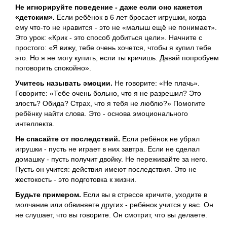
Не игнорируйте поведение - даже если оно кажется
«детским».
Если ребёнок в 6 лет бросает игрушки, когда
ему что-то не нравится - это не «малыш ещё не понимает».
Это урок: «Крик - это способ добиться цели». Начните с
простого: «Я вижу, тебе очень хочется, чтобы я купил тебе
это. Но я не могу купить, если ты кричишь. Давай попробуем
поговорить спокойно».
Учитесь называть эмоции.
Не говорите: «Не плачь».
Говорите: «Тебе очень больно, что я не разрешил? Это
злость? Обида? Страх, что я тебя не люблю?» Помогите
ребёнку найти слова. Это - основа эмоционального
интеллекта.
Не спасайте от последствий.
Если ребёнок не убрал
игрушки - пусть не играет в них завтра. Если не сделал
домашку - пусть получит двойку. Не переживайте за него.
Пусть он учится: действия имеют последствия. Это не
жестокость - это подготовка к жизни.
Будьте примером.
Если вы в стрессе кричите, уходите в
молчание или обвиняете других - ребёнок учится у вас. Он
не слушает, что вы говорите. Он смотрит, что вы делаете.