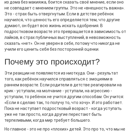
из дома без макияжа, боится сказать своё мнение, если оно
не совпадает с мнением группы. Это не «внешность важна».
Это - страх быть отвергнутым. Если в детстве ребёнок
научился, что ценность его определяется тем, что другие
думают, он будет всю жизнь искать одобрения. В
подростковом возрасте это превращается в зависимость от
лайков, в страх публичных выступлений, в невозможность
сказать «нет». Он не уверен в себе, потому что никогда не
учили его ценить себя без посторонней оценки.
Почему это происходит?
Эти реакции не появляются из ниоткуда. Они - результат
того, как ребёнок научился справляться с эмоциями в
раннем возрасте. Если родители в детстве реагировали на
крик - уступали, на молчание - уступали, на агрессию -
уступали, то ребёнок не учится другим способам. Он учится:
«Если я сделаю так, то получу то, что хочу». И это работает.
Пока не наступает подростковый возраст - когда уступать
уже не так просто, когда другие перестают быть
терпеливыми, когда мир требует большего.
Но главное - это не про «плохих» детей. Это про то, что мы не