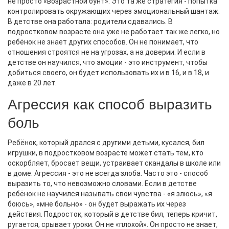
не просто «возрастной бунт». Это та же стратегия - попытка
контролировать окружающих через эмоциональный шантаж.
В детстве она работала: родители сдавались. В
подростковом возрасте она уже не работает так же легко, но
ребёнок не знает других способов. Он не понимает, что
отношения строятся не на угрозах, а на доверии. И если в
детстве он научился, что эмоции - это инструмент, чтобы
добиться своего, он будет использовать их и в 16, и в 18, и
даже в 20 лет.
Агрессия как способ выразить
боль
Ребёнок, который дрался с другими детьми, кусался, бил
игрушки, в подростковом возрасте может стать тем, кто
оскорбляет, бросает вещи, устраивает скандалы в школе или
в доме. Агрессия - это не всегда злоба. Часто это - способ
выразить то, что невозможно словами. Если в детстве
ребёнок не научился называть свои чувства - «я злюсь», «я
боюсь», «мне больно» - он будет выражать их через
действия. Подросток, который в детстве бил, теперь кричит,
ругается, срывает уроки. Он не «плохой». Он просто не знает,