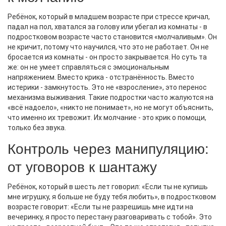
Ребёнок, который в младшем возрасте при стрессе кричал,
падал на пол, хватался за голову или убегал из комнаты - в
подростковом возрасте часто становится «молчаливым». Он
не кричит, потому что научился, что это не работает. Он не
бросается из комнаты - он просто закрывается. Но суть та
же: он не умеет справляться с эмоциональным
напряжением. Вместо крика - отстранённость. Вместо
истерики - замкнутость. Это не «взросление», это перенос
механизма выживания. Такие подростки часто жалуются на
«всё надоело», «никто не понимает», но не могут объяснить,
что именно их тревожит. Их молчание - это крик о помощи,
только без звука.
Контроль через манипуляцию:
от уговоров к шантажу
Ребёнок, который в шесть лет говорил: «Если ты не купишь
мне игрушку, я больше не буду тебя любить», в подростковом
возрасте говорит: «Если ты не разрешишь мне идти на
вечеринку, я просто перестану разговаривать с тобой». Это