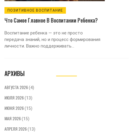
ПОЗИТИВНОЕ ВОСПИТАНИЕ
Что Самое Главное В Воспитании Ребенка?
Воспитание ребенка — это не просто
передача знаний, но и процесс формирования
личности. Важно поддерживать
доверительные отношения, быть
последовательным и гибким. Родители могут
помочь детям развить уверенность в себе и
АРХИВЫ
навыки социального взаимодействия.
Чуткость и понимание нужд ребенка могут
сделать воспитание более успешным. В этой
АВГУСТА 2026
(4)
статье мы рассмотрим ключевые моменты,
ИЮЛЯ 2026
которые помогут сделать воспитание
(13)
позитивным и эффективным.
ИЮНЯ 2026
(15)
МАЯ 2026
(15)
АПРЕЛЯ 2026
(13)