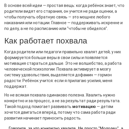
В основе всей идеи — простая вещь: когда ребёнок знает, что
родители видят его старания, он учится не ради оценки, а
чтобы получать обратную связь — это мощнее любого
наказания или нотации. Главное — поддерживать искренне и
по делу, а не по расписанию или "чтобы не обиделся".
Как работает похвала
Когда родители или педагоги правильно хвалят детей, у них
формируется больше веры в свои силы и появляется
мотивация стараться дальше. Это не волшебство, а работа
человеческой психологии. Похвала активирует в мозгу
систему удовольствия, выделяется дофамин — гормон
радости. Ребёнок учится: если я прилагаю усилия, меня
поддержат.
Но не всякая похвала одинаково полезна. Хвалить нужно
конкретно и за процесс, а не за результат ради результата.
Такой подход помогает развивать
мотивацию
— детям
хочется двигаться вперёд, потому что сама работа ради
развития начинает приносить радость.
Говорите, за что конкретно хвалите. Не просто "Молодец", а