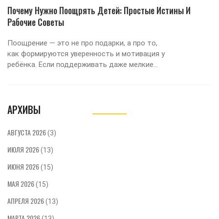
Почему Нужно Поощрять Детей: Простые Истины И
Рабочие Советы
Поощрение — это не про подарки, а про то,
как формируются уверенность и мотивация у
ребёнка. Если поддерживать даже мелкие
успехи, ребёнок быстрее учится и пробует
новое. От похвалы дети становятся смелее и
лучше понимают свои сильные стороны. В
АРХИВЫ
статье обсуждаются проверенные способы
поощрять детей и объясняются реальные
плюсы такой поддержки. Родители найдут
АВГУСТА 2026
(3)
тут простые советы для ежедневного
ИЮЛЯ 2026
применения.
(13)
ИЮНЯ 2026
(15)
МАЯ 2026
(15)
АПРЕЛЯ 2026
(13)
МАРТА 2026
(13)