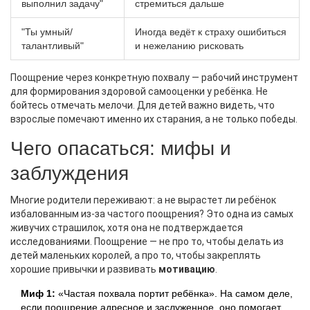
выполнил задачу"
стремиться дальше
"Ты умный/
Иногда ведёт к страху ошибиться
талантливый"
и нежеланию рисковать
Поощрение через конкретную похвалу — рабочий инструмент
для формирования здоровой самооценки у ребёнка. Не
бойтесь отмечать мелочи. Для детей важно видеть, что
взрослые помечают именно их старания, а не только победы.
Чего опасаться: мифы и
заблуждения
Многие родители переживают: а не вырастет ли ребёнок
избалованным из-за частого поощрения? Это одна из самых
живучих страшилок, хотя она не подтверждается
исследованиями. Поощрение — не про то, чтобы делать из
детей маленьких королей, а про то, чтобы закреплять
хорошие привычки и развивать
мотивацию
.
Миф 1:
«Частая похвала портит ребёнка». На самом деле,
если поощрение адресное и заслуженное, оно помогает