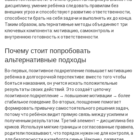
дисциплину
,
умение ребёнка следовать правилам без
внешних угроз
и способствуют развитию
ответственности
,
способности брать на себя задачи и выполнять их до конца
.
Таким образом, альтернативные методы объединяют три
ключевых компонента: мотивацию, самоконтроль и
внутреннюю готовность к ответственности.
Почему стоит попробовать
альтернативные подходы
Во-первых, позитивное подкрепление повышает мотивацию
ребёнка в долгосрочной перспективе: вместо того чтобы
бояться наказания, он учится искать положительные
результаты своих действий. Это создаёт цепочку:
позитивное подкрепление → повышение мотивации → более
стабильное поведение
. Во-вторых, поощрение помогает
формировать привычку самостоятельного решения задач,
потому что ребёнок видит прямую связь между усилием и
полученным результатом. Третий элемент – дисциплина без
криков. Используя мягкие границы и согласованные правила,
родители показывают, что порядок нужен не для контроля, а
для безопасности и комфорта семьи. Наконец, развитие