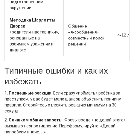
подготовленном
окружении
Методика Шарлотты
Дворак
Общение
«родители‑наставники»,
«я‑сообщения»,
4‑12 лет
основанные на
совместный поиск
взаимном уважении и
решений
диалоге
Типичные ошибки и как их
избежать
1.
Поспешные реакции
. Если сразу «поймать» ребёнка за
проступком, у вас будет мало шансов объяснить причину
правила. Старайтесь отложить реакцию минимум на 30
секунд.
2.
Слишком общие запреты
. Фразы вроде «не делай этого»
вызывают сопротивление. Переформулируйте: «Давай
попробуем иначе: …».