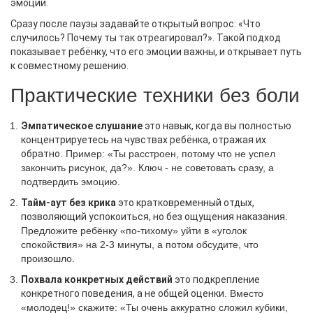
эмоций.
Сразу после паузы задавайте открытый вопрос: «Что
случилось? Почему ты так отреагировал?». Такой подход
показывает ребёнку, что его эмоции важны, и открывает путь
к совместному решению.
Практические техники без боли
Эмпатическое слушание
это навык, когда вы полностью
концентрируетесь на чувствах ребёнка, отражая их
обратно
. Пример: «Ты расстроен, потому что не успел
закончить рисунок, да?». Ключ - не советовать сразу, а
подтвердить эмоцию.
Тайм‑аут без крика
это кратковременный отдых,
позволяющий успокоиться, но без ощущения наказания
.
Предложите ребёнку «по‑тихому» уйти в «уголок
спокойствия» на 2‑3 минуты, а потом обсудите, что
произошло.
Похвала конкретных действий
это подкрепление
конкретного поведения, а не общей оценки
. Вместо
«молодец!» скажите: «Ты очень аккуратно сложил кубики,