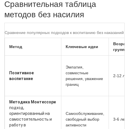
Сравнительная таблица
методов без насилия
Сравнение популярных подходов к воспитанию без наказаний
Возрас
Метод
Ключевые идеи
группы
Эмпатия,
Позитивное
совместные
2‑12 лет
воспитание
решения, уважение
границ
Методика Монтессори
подход,
ориентированный на
Самообслуживание,
самостоятельность и
свободный выбор
3‑6 лет
работу в
активности