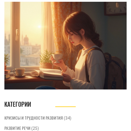
плотный график. Приведём
неожиданные психологические приёмы,
расскажем, как свести усилия к
минимуму и держать мотивацию
высокого уровня. Всё по делу, ведущийся
на реальных наблюдениях и
исследованиях. Будет полезно как
новичкам, так и опытным книголюбам.
КАТЕГОРИИ
КРИЗИСЫ И ТРУДНОСТИ РАЗВИТИЯ
(34)
РАЗВИТИЕ РЕЧИ
(25)