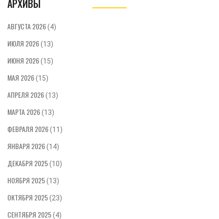
АРХИВЫ
развивать когнитивные и социальные навыки,
которые определяют их дальнейший успех.
Сегодня мы разберем, как можно
АВГУСТА 2026
(4)
стимулировать развитие ребенка с самого
ИЮЛЯ 2026
рождения простыми и доступными
(13)
методиками. Знания об этом помогут вам
ИЮНЯ 2026
(15)
создать благоприятную развивающую среду
для вашего малыша.
МАЯ 2026
(15)
АПРЕЛЯ 2026
(13)
МАРТА 2026
(13)
ФЕВРАЛЯ 2026
(11)
ЯНВАРЯ 2026
(14)
ДЕКАБРЯ 2025
(10)
НОЯБРЯ 2025
(13)
ОКТЯБРЯ 2025
(23)
СЕНТЯБРЯ 2025
(4)