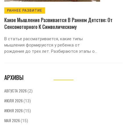
РАННЕЕ РАЗВИТИЕ
Какое Мышление Развивается В Раннем Детстве: От
Сенсомоторного К Символическому
В статье рассматривается, какие типы
мышления формируются у ребенка от
рождения до трех лет. Разбираются этапы от
сенсомоторного до наглядно-образного, роль
речи и эмоций, а также даны практические
советы по поддержке естественного
АРХИВЫ
развития без излишней академизации.
АВГУСТА 2026
(2)
ИЮЛЯ 2026
(13)
ИЮНЯ 2026
(15)
МАЯ 2026
(15)