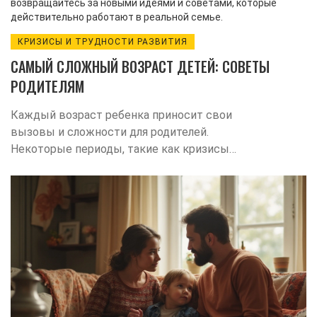
возвращайтесь за новыми идеями и советами, которые
действительно работают в реальной семье.
КРИЗИСЫ И ТРУДНОСТИ РАЗВИТИЯ
САМЫЙ СЛОЖНЫЙ ВОЗРАСТ ДЕТЕЙ: СОВЕТЫ
РОДИТЕЛЯМ
Каждый возраст ребенка приносит свои
вызовы и сложности для родителей.
Некоторые периоды, такие как кризисы
трех и семи лет, являются особенно
трудными. В этот момент малыши
проходят важные этапы развития,
которые могут вызвать стресс и
непонимание. Эта статья предлагает
советы по преодолению сложных
возрастных этапов и укреплению
родительско-детских отношений.