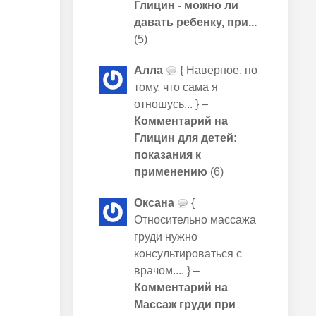
Глицин - можно ли
давать ребенку, при...
(5)
Алла
{ Наверное, по
тому, что сама я
отношусь... } –
Комментарий на
Глицин для детей:
показания к
применению
(6)
Оксана
{
Относительно массажа
груди нужно
консультироваться с
врачом.... } –
Комментарий на
Массаж груди при