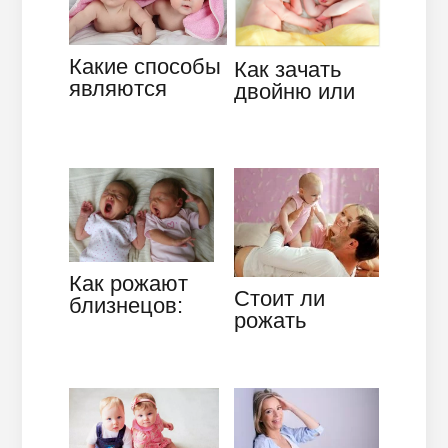
Какие способы
Как зачать
являются
двойню или
эффективными
близнецов:
для рождения
рекомендации
двойни?
Как рожают
Стоит ли
близнецов:
рожать
советы для
второго
будущих мам
ребенка:
аргументы за
и против