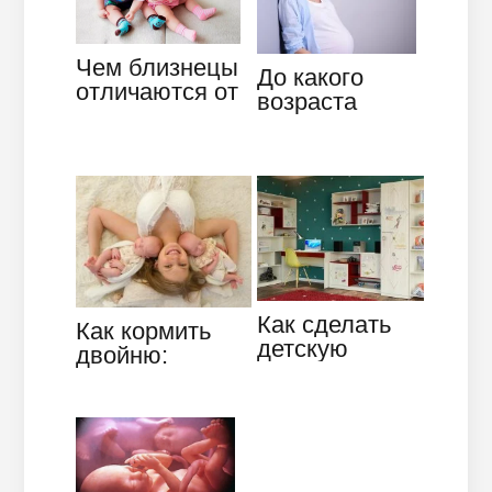
Чем близнецы
До какого
отличаются от
возраста
двойняшек:
можно делать
основные
ЭКО
биологические
бесплатно и
отличия
платно
Как сделать
Как кормить
детскую
двойню:
комнату с
одновременное
уникальным и
кормление,
неповторимым
позы, виды
дизайном