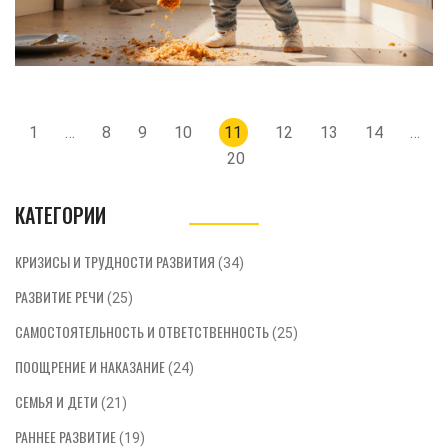
Навигация
1
…
8
9
10
11
12
13
14
…
по
20
записям
КАТЕГОРИИ
КРИЗИСЫ И ТРУДНОСТИ РАЗВИТИЯ
(34)
РАЗВИТИЕ РЕЧИ
(25)
САМОСТОЯТЕЛЬНОСТЬ И ОТВЕТСТВЕННОСТЬ
(25)
ПООЩРЕНИЕ И НАКАЗАНИЕ
(24)
СЕМЬЯ И ДЕТИ
(21)
РАННЕЕ РАЗВИТИЕ
(19)