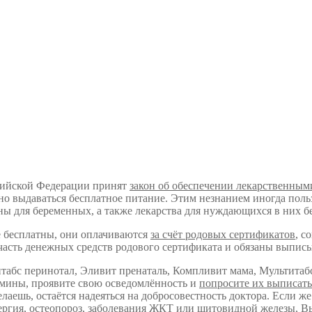
ссийской Федерации принят
закон об обеспечении лекарственны
 выдаваться бесплатное питание. Этим незнанием иногда польз
ы для беременных, а также лекарства для нуждающихся в них 
е бесплатны, они оплачиваются
за счёт родовых сертификатов
, с
сть денежных средств родового сертификата и обязаны выписыв
итабс перинотал, Эливит пренаталь, Компливит мама, Мультитаб
амины, проявите свою осведомлённость и
попросите их выписать
лаешь, остаётся надеяться на добросовестность доктора. Если же
ллергия, остеопороз, заболевания ЖКТ или щитовидной железы, В