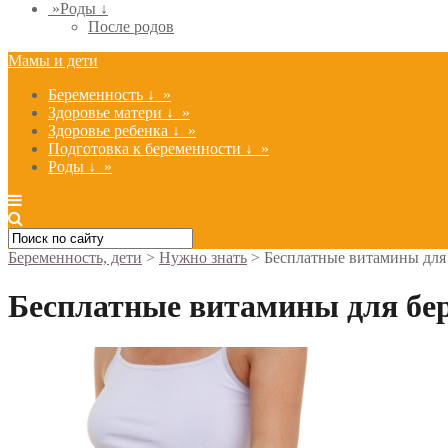
»
Роды ↓
После родов
Мамы и дети
Беременность ↓
»
Здоровье матери ↓
»
Здоровье ребенка ↓
»
Подготовка к беременности ↓
»
Роды ↓
»
Беременность, дети
>
Нужно знать
>
Бесплатные витамины для
Бесплатные витамины для бе