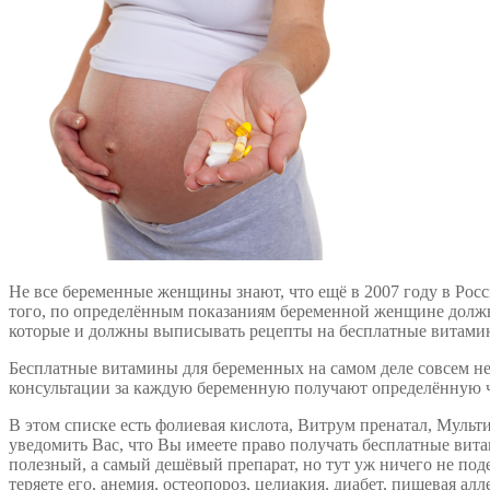
Не все беременные женщины знают, что ещё в 2007 году в Ро
того, по определённым показаниям беременной женщине должно
которые и должны выписывать рецепты на бесплатные витамин
Бесплатные витамины для беременных на самом деле совсем н
консультации за каждую беременную получают определённую ча
В этом списке есть фолиевая кислота, Витрум пренатал, Мульт
уведомить Вас, что Вы имеете право получать бесплатные вит
полезный, а самый дешёвый препарат, но тут уж ничего не поде
теряете его, анемия, остеопороз, целиакия, диабет, пищевая а