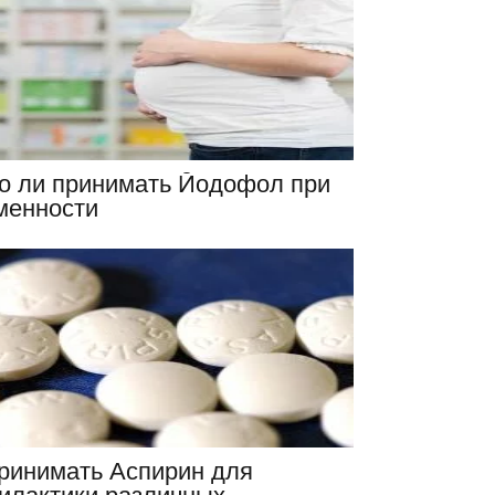
о ли принимать Йодофол при
менности
принимать Аспирин для