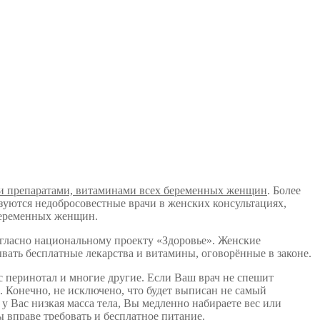
ми препаратами, витаминами всех беременных женщин
. Более
уются недобросовестные врачи в женских консультациях,
беременных женщин.
огласно национальному проекту «Здоровье». Женские
ать бесплатные лекарства и витамины, оговорённые в законе.
с перинотал и многие другие. Если Ваш врач не спешит
. Конечно, не исключено, что будет выписан не самый
 у Вас низкая масса тела, Вы медленно набираете вес или
ы вправе требовать и
бесплатное питание
.