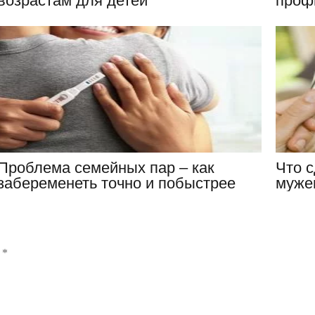
возрастам для детей
проф
забо
Проблема семейных пар – как
Что с
забеременеть точно и побыстрее
мужем
ы
*