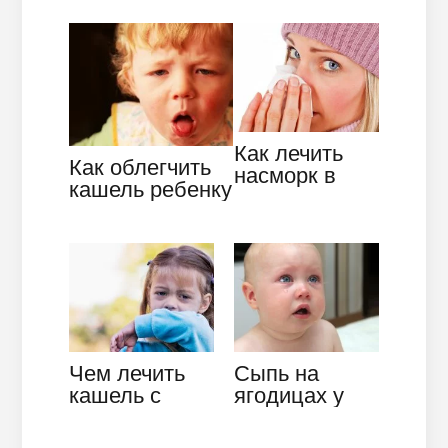
симптомы,
лечение
Как лечить
Как облегчить
насморк в
кашель ребенку
домашних
ночью
условиях
самостоятельно
средствами
народной
медицины?
Чем лечить
Сыпь на
кашель с
ягодицах у
мокротой у
ребенка:
ребёнка —
изучаем