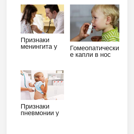
народные…
природу
детских
высыпаний
Признаки
менингита у
Гомеопатически
детей:
е капли в нос
симптомы
для детей – это
опасной
доказано и
болезни
эффективно
Признаки
пневмонии у
детей: как
распознать
опасное