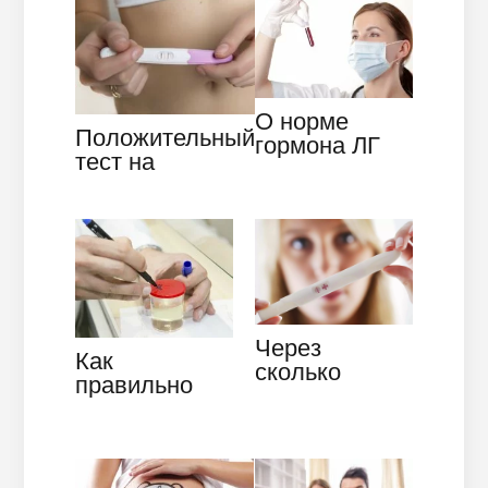
О норме
Положительный
гормона ЛГ
тест на
беременность,
а беременности
нет?…
Через
Как
сколько
правильно
времени
сдавать
можно делать
анализ мочи
тест на
беременным:
беременность
что нужно…