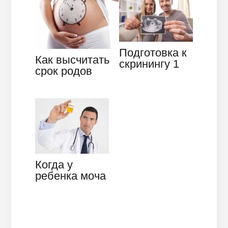
после…
Подготовка к
Как высчитать
скринингу 1
срок родов
триместра и
самостоятельно
анализ его
– советы
результатов
будущим
мамам
Когда у
ребенка моча
ярко-жёлтого
цвета