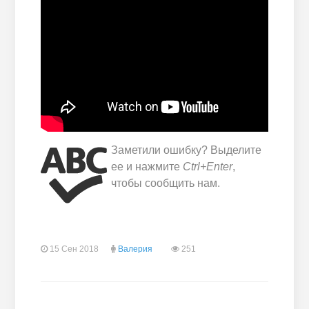
Заметили ошибку? Выделите
ее и нажмите
Ctrl+Enter
,
чтобы сообщить нам.
15 Сен 2018
Валерия
251