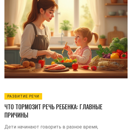
чем чреват их недостаток. На примерах
рассказывается, почему простой анализ
крови иногда выявляет скрытые
проблемы с речью. Есть конкретные
советы для родителей, как поддержать
речевое развитие малыша через рацион.
Информация сделана понятной и
применимой для повседневной жизни.
РАЗВИТИЕ РЕЧИ
ЧТО ТОРМОЗИТ РЕЧЬ РЕБЕНКА: ГЛАВНЫЕ
ПРИЧИНЫ
Дети начинают говорить в разное время,