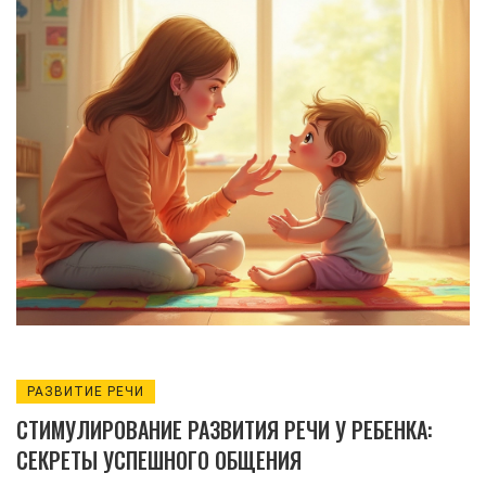
и эффективным. В статье рассмотрим
простые и действенные методы,
помогающие малышу быстрее начать
говорить. От игр до регулярного общения
— каждая деталь имеет значение, если
подходить к задаче с пониманием и
терпением.
РАЗВИТИЕ РЕЧИ
СТИМУЛИРОВАНИЕ РАЗВИТИЯ РЕЧИ У РЕБЕНКА:
СЕКРЕТЫ УСПЕШНОГО ОБЩЕНИЯ