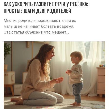
КАК УСКОРИТЬ РАЗВИТИЕ РЕЧИ У РЕБЁНКА:
ПРОСТЫЕ ШАГИ ДЛЯ РОДИТЕЛЕЙ
Многие родители переживают, если их
малыш не начинает болтать вовремя.
Эта статья объяснит, что мешает
речевому развитию, и что
действительно помогает ребёнку
быстрее начать говорить. Приведу
работающие советы, простые
упражнения и реальные примеры, как
можно стимулировать речь в обычной
жизни. Вместо медицинских терминов —
понятные объяснения для родителей.
Даже если кажется, что время упущено,
многое можно скорректировать очень
простыми действиями.