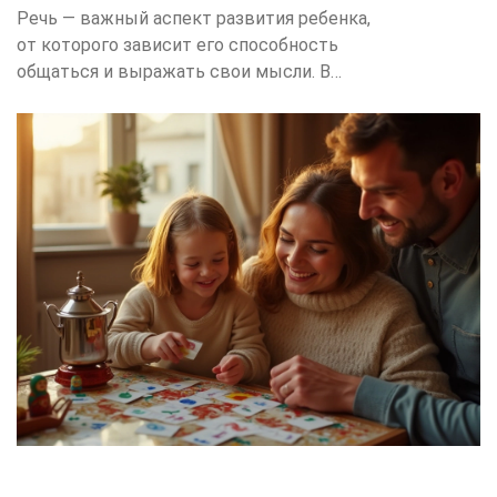
Речь — важный аспект развития ребенка,
от которого зависит его способность
общаться и выражать свои мысли. В
статье рассматриваются эффективные
методы стимулирования развития речи у
детей, включая влияние семейной среды
и грамотное использование разговорных
игр. Будут описаны практические
советы, которые помогут родителям
достичь значительных успехов в
обучении своих детей навыкам общения.
Узнайте, как ежедневные занятия и
тесное взаимодействие с взрослыми
способствуют скорейшему началу речи у
малышей.