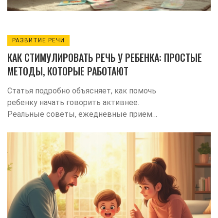
РАЗВИТИЕ РЕЧИ
КАК СТИМУЛИРОВАТЬ РЕЧЬ У РЕБЕНКА: ПРОСТЫЕ
МЕТОДЫ, КОТОРЫЕ РАБОТАЮТ
Статья подробно объясняет, как помочь
ребенку начать говорить активнее.
Реальные советы, ежедневные приемы
и лайфхаки для родителей без лишних
сложностей. Автор рассказывает про
особенности раннего развития речи и
ошибки, которых стоит избегать. Есть
полезные упражнения и игры для
малышей. Материал будет полезен всем,
кто хочет услышать первые слова от
своего ребенка без нервов и паники.