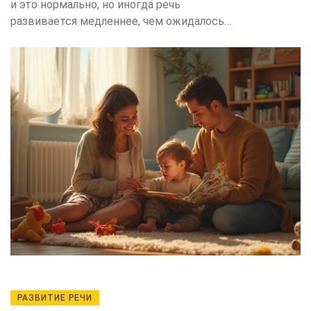
и это нормально, но иногда речь
развивается медленнее, чем ожидалось.
В этой статье разбираемся, почему так
происходит и какие факторы мешают
ребенку заговорить вовремя. Вы узнаете
о типичных причинах задержки речи,
получите простые советы для
поддержки малыша и узнаете, когда
стоит обратиться к специалисту. Вся
информация — понятная, конкретная и
применимая в жизни. Никакой воды,
только факты и практические
рекомендации.
РАЗВИТИЕ РЕЧИ