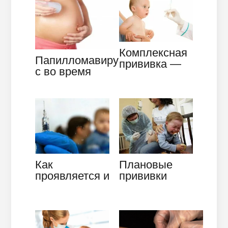
Комплексная
Папилломавиру
прививка —
с во время
панацея от
беременности
коклюша,
—
столбняка и
косметический
дифтерии
…
Плановые
Как
прививки
проявляется и
детям —
отчего
залог
возникает
здоровья в
реакция на
будущем
прививку от