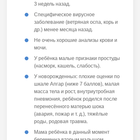
3 недель назад.
Специфическое вирусное
заболевание (ветряная оспа, корь и
др.) менее месяца назад.
Не очень хорошие анализы крови и
мочи.
У ребёнка малые признаки простуды
(насморк, кашель, слабость).
У новорожденных: плохие оценки по
шкале Апгар (ниже 7 баллов), малая
масса тела и рост, внутриутробная
пневмония, ребёнок родился после
перенесённого матерью шока
(авария, пожар и т. д.), тяжёлые
роды, родовая травма.
Мама ребёнка в данный момент
беременна вторым малышом.