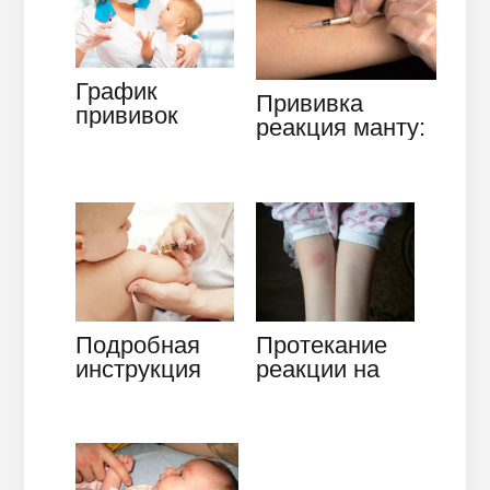
полиомиелита
График
Прививка
прививок
реакция манту:
детей до
что нужно знать
года:
о норме и
важность
противопоказан
вакцинации
иях
Подробная
Протекание
инструкция
реакции на
вакцины
Диаскинтест
АКДС