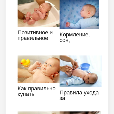
Позитивное и
Кормление,
правильное
сон,
купание
бодрствование
новорожденног
в режиме 2
о малыша
месячного
ребенка
Как правильно
Правила ухода
купать
за
новорожденног
новорожденны
о ребенка:
м, проведение
основные