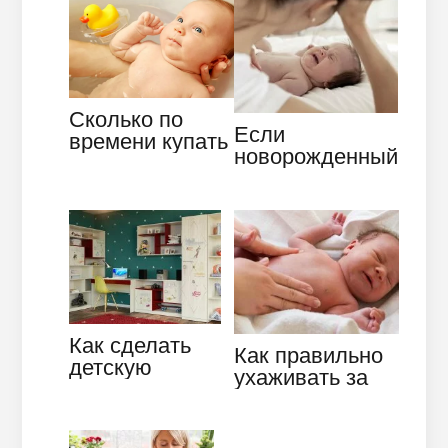
необходимых…
правила
Сколько по
Если
времени купать
новорожденный
новорожденног
плохо засыпает,
о: советы
как помочь
педиатров
грудничку?
Как сделать
Как правильно
детскую
ухаживать за
комнату с
новорожденны
уникальным и
м ребёнком, что
неповторимым
должен…