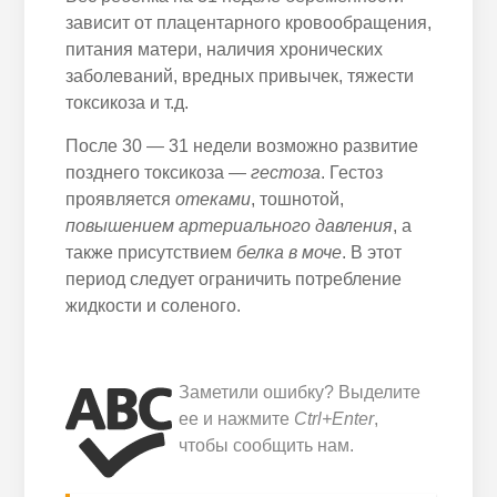
зависит от плацентарного кровообращения,
питания матери, наличия хронических
заболеваний, вредных привычек, тяжести
токсикоза и т.д.
После 30 — 31 недели возможно развитие
позднего токсикоза —
гестоза
. Гестоз
проявляется
отеками
, тошнотой,
повышением артериального давления
, а
также присутствием
белка в моче
. В этот
период следует ограничить потребление
жидкости и соленого.
Заметили ошибку? Выделите
ее и нажмите
Ctrl+Enter
,
чтобы сообщить нам.