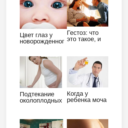
Гестоз: что
Цвет глаз у
это такое, и
новорожденног
как с
о – в чем
бороться с
секрет?
недугом
Когда у
Подтекание
ребенка моча
околоплодных
ярко-жёлтого
вод в первой
цвета
и второй
половине…