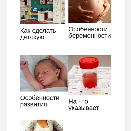
Особенности
Как сделать
беременности
детскую
в 16 недель –
комнату с
что
уникальным и
происходит в
неповторимым
этот…
дизайном
Особенности
На что
развития
указывает
новорождённог
повышенное
о ребёнка по
содержание
неделям,
эритроцитов
этапы…