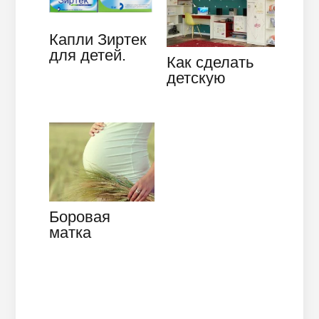
Капли Зиртек
для детей.
Как сделать
Хорошая
детскую
помощь при
комнату с
аллергии
уникальным и
неповторимым
дизайном
Боровая
матка
помогает
забеременеть:
показания и…