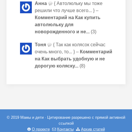
Анна
{ Автолюльку мы тоже
решили что лучше всего... } –
Комментарий на Как купить
автолюльку для
новорожденного и не...
(3)
Тоня
{ Так как колясок сейчас
очень много, то... } –
Комментарий
на Как выбрать удобную и не
дорогую коляску...
(8)
© 2019 Мамы и дети · Цитирование разрешено с прямой активной
ссылкой
О проекте
Контакты
Архив статей