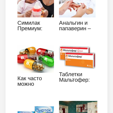
Симилак
Анальгин и
Премиум:
папаверин –
состав, схема
как
кормления,
называется
отзывы
средство
Таблетки
Как часто
Мальтофер:
можно
инструкция по
принимать
применению
витамины
группы В: за и
против