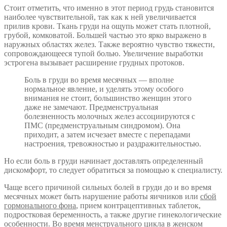
Стоит отметить, что именно в этот период грудь становится
наиболее чувствительной, так как к ней увеличивается
прилив крови. Ткань груди на ощупь может стать плотной,
грубой, комковатой. Большей частью это ярко выражено в
наружных областях желез. Также вероятно чувство тяжести,
сопровождающееся тупой болью. Увеличение выработки
эстрогена вызывает расширение грудных протоков.
Боль в груди во время месячных — вполне
нормальное явление, и уделять этому особого
внимания не стоит, большинство женщин этого
даже не замечают. Предменструальная
болезненность молочных желез ассоциируются с
ПМС (предменструальным синдромом). Она
приходит, а затем исчезает вместе с перепадами
настроения, тревожностью и раздражительностью.
Но если боль в груди начинает доставлять определенный
дискомфорт, то следует обратиться за помощью к специалисту.
Чаще всего причиной сильных болей в груди до и во время
месячных может быть нарушение работы яичников или
сбой
гормонального фона
, прием контрацептивных таблеток,
подростковая беременность, а также другие гинекологические
особенности. Во время менструального цикла в женском