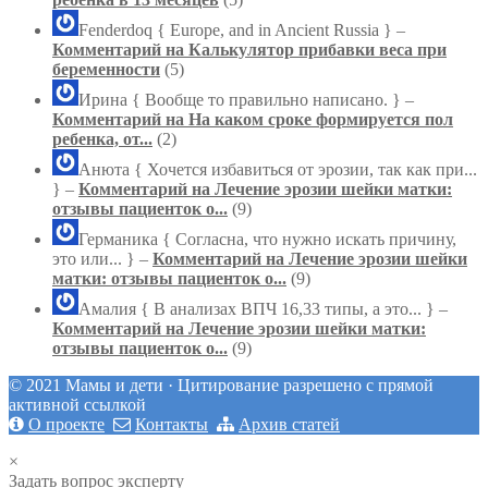
Fenderdoq
{ Europe, and in Ancient Russia } –
Комментарий на Калькулятор прибавки веса при
беременности
(5)
Ирина
{ Вообще то правильно написано. } –
Комментарий на На каком сроке формируется пол
ребенка, от...
(2)
Анюта
{ Хочется избавиться от эрозии, так как при...
} –
Комментарий на Лечение эрозии шейки матки:
отзывы пациенток о...
(9)
Германика
{ Согласна, что нужно искать причину,
это или... } –
Комментарий на Лечение эрозии шейки
матки: отзывы пациенток о...
(9)
Амалия
{ В анализах ВПЧ 16,33 типы, а это... } –
Комментарий на Лечение эрозии шейки матки:
отзывы пациенток о...
(9)
© 2021 Мамы и дети · Цитирование разрешено с прямой
активной ссылкой
О проекте
Контакты
Архив статей
×
Задать вопрос эксперту