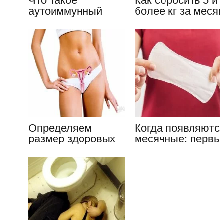
Что такое
Как сбросить 5 и
аутоиммунный
более кг за меся
тиреоидит, клиника
после
заболевания в
беременности и
общин чертах
родов
Определяем
Когда появляютс
размер здоровых
месячные: перв
яичников у
и после родов
женщины