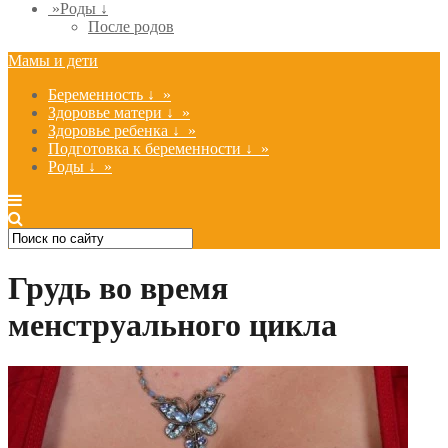
»
Роды ↓
После родов
Мамы и дети
Беременность ↓
»
Здоровье матери ↓
»
Здоровье ребенка ↓
»
Подготовка к беременности ↓
»
Роды ↓
»
Грудь во время
менструального цикла