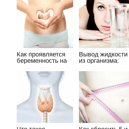
заболеваний?
основные
признаки
Как проявляется
Вывод жидкости
беременность на
из организма:
ранних сроках:
причины,
признаки до
симптомы,
задержки
устранение неду