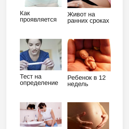
Как
Живот на
проявляется
ранних сроках
беременность
беременности:
на ранних
различные
сроках:
ощущения
признаки до
задержки
Тест на
Ребенок в 12
определение
недель
беременности
беременности:
до задержки –
развитие,
точен ли он?
размеры,
ощущения
матери