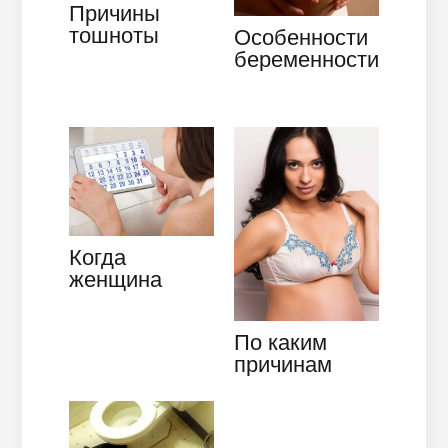
Причины
тошноты
Особенности
после еды, и
беременности
как облегчить
в 16 недель –
состояние
что
происходит в
этот…
Когда
женщина
может
забеременеть
По каким
и можно ли
причинам
просчитать
болит грудная
дни, в…
железа при
беременности