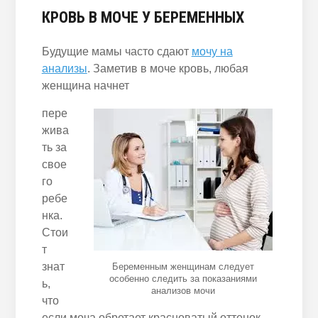
КРОВЬ В МОЧЕ У БЕРЕМЕННЫХ
Будущие мамы часто сдают
мочу на
анализы
. Заметив в моче кровь, любая
женщина начнет
пере
жива
ть за
свое
го
ребе
нка.
Стои
т
знат
Беременным женщинам следует
особенно следить за показаниями
ь,
анализов мочи
что
если моча обретает красноватый оттенок,