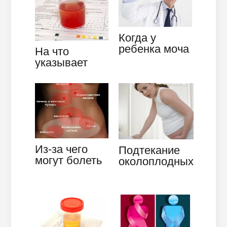
Когда у
ребенка моча
На что
ярко-жёлтого
указывает
цвета
повышенное
содержание
эритроцитов
в моче
Из-за чего
Подтекание
могут болеть
околоплодных
почки,
вод в первой
особенности
и второй
и лечение
половине…
почечных
болезней