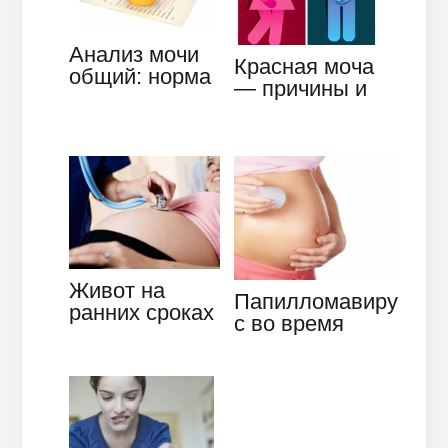
Анализ мочи
Красная моча
общий: норма
— причины и
показателей и
последствия
отклонения
Живот на
Папилломавиру
ранних сроках
с во время
беременности:
беременности
различные
—
ощущения
косметический
…