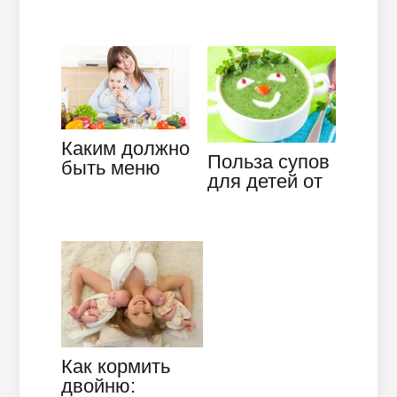
состав, схема
диеты при
кормления,
болях в
отзывы
почках
Каким должно
Польза супов
быть меню
для детей от
кормящей
года
мамы в
первый
месяц? Что…
Как кормить
двойню: