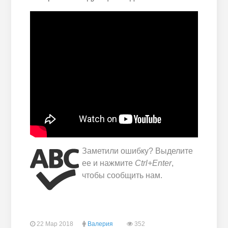
Заметили ошибку? Выделите
ее и нажмите
Ctrl+Enter
,
чтобы сообщить нам.
22 Мар 2018
Валерия
352