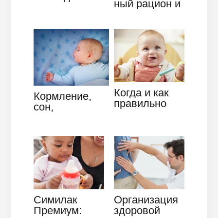
ный рацион и
малыша в 10
правильное
месяцев
питание при
грудном
вскармливании
Когда и как
Кормление,
правильно
сон,
вводить
бодрствование
первый
в режиме 2
прикорм для
месячного
грудничка
ребенка
Симилак
Организация
Премиум:
здоровой