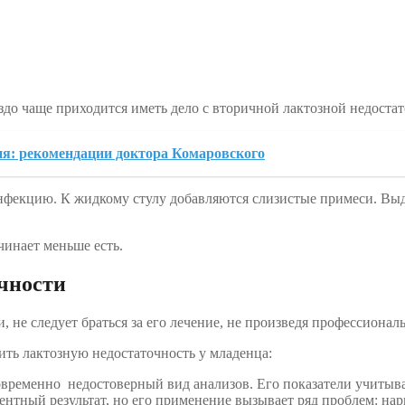
аздо чаще приходится иметь дело с вторичной лактозной недоста
ия: рекомендации доктора Комаровского
нфекцию. К жидкому стулу добавляются слизистые примеси. Выд
чинает меньше есть.
чности
не следует браться за его лечение, не произведя профессиональ
ить лактозную недостаточность у младенца:
временно недостоверный вид анализов. Его показатели учитыват
ентный результат, но его применение вызывает ряд проблем: нар