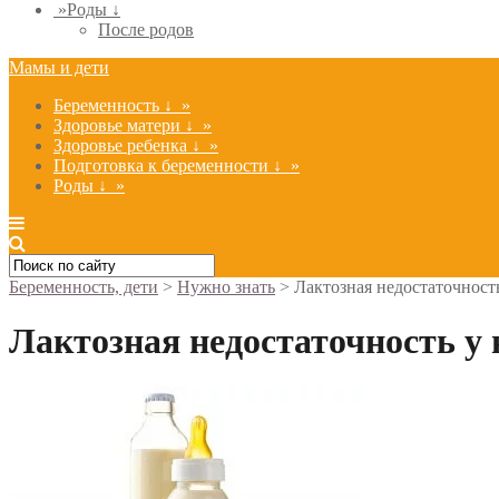
»
Роды ↓
После родов
Мамы и дети
Беременность ↓
»
Здоровье матери ↓
»
Здоровье ребенка ↓
»
Подготовка к беременности ↓
»
Роды ↓
»
Беременность, дети
>
Нужно знать
>
Лактозная недостаточност
Лактозная недостаточность у