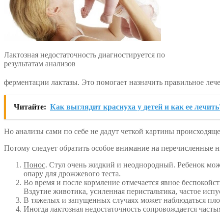
Лактозная недостаточность диагностируется по
результатам анализов
ферментации лактазы. Это помогает назначить правильное лече
Читайте:
Как выглядит краснуха у детей и как ее лечить
Но анализы сами по себе не дадут четкой картины происходящ
Потому следует обратить особое внимание на перечисленные н
Понос
. Стул очень жидкий и неоднородный. Ребенок може
опару для дрожжевого теста.
Во время и после кормление отмечается явное беспокойс
Вздутие животика, усиленная перистальтика, частое исп
В тяжелых и запущенных случаях может наблюдаться плох
Иногда лактозная недостаточность сопровождается часты