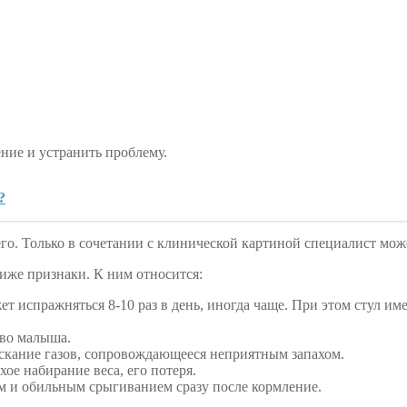
ние и устранить проблему.
?
его. Только в сочетании с клинической картиной специалист мо
иже признаки. К ним относится:
т испражняться 8-10 раз в день, иногда чаще. При этом стул и
тво малыша.
ускание газов, сопровождающееся неприятным запахом.
ое набирание веса, его потеря.
м и обильным срыгиванием сразу после кормление.