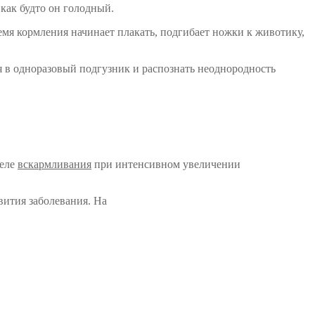
 как будто он голодный.
емя кормления начинает плакать, подгибает ножки к животику,
ся в одноразовый подгузник и распознать неоднородность
деле
вскармливания
при интенсивном увеличении
вития заболевания. На