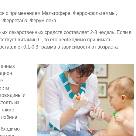
тся с применением Мальтофера, Ферро-фольгаммы,
 Ферретаба, Ферум лека.
ых лекарственных средств составляет 2-8 недель. Если в
тствует витамин С, то его необходимо принимать
ставляет 0,1-0,3 грамма в зависимости от возраста
твенных
рацион
ые
етям
говядины и
тоять из
 также
глобина.
обходимо