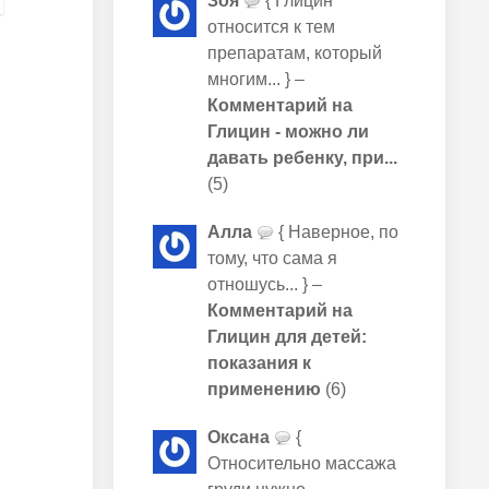
Зоя
{ Глицин
относится к тем
препаратам, который
многим... } –
Комментарий на
Глицин - можно ли
давать ребенку, при...
(5)
Алла
{ Наверное, по
тому, что сама я
отношусь... } –
Комментарий на
Глицин для детей:
показания к
применению
(6)
Оксана
{
Относительно массажа