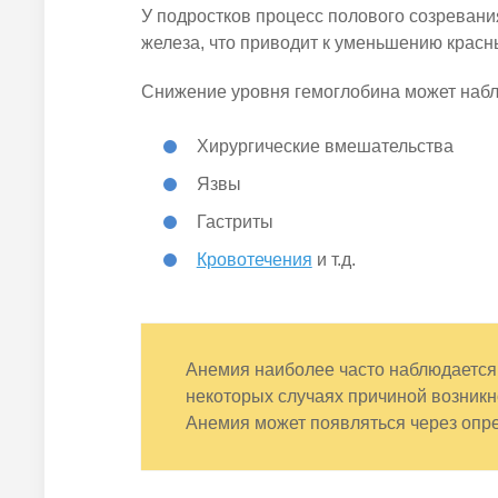
У подростков процесс полового созревани
железа, что приводит к уменьшению красн
Снижение уровня гемоглобина может наблю
Хирургические вмешательства
Язвы
Гастриты
Кровотечения
и т.д.
Анемия наиболее часто наблюдается 
некоторых случаях причиной возникн
Анемия может появляться через опр