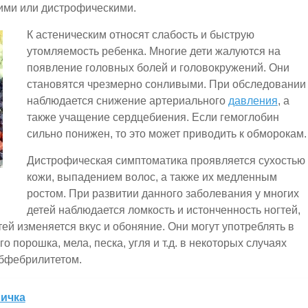
ими или дистрофическими.
К астеническим относят слабость и быструю
утомляемость ребенка. Многие дети жалуются на
появление головных болей и головокружений. Они
становятся чрезмерно сонливыми. При обследовании
наблюдается снижение артериального
давления
, а
также учащение сердцебиения. Если гемоглобин
сильно понижен, то это может приводить к обморокам.
Дистрофическая симптоматика проявляется сухостью
кожи, выпадением волос, а также их медленным
ростом. При развитии данного заболевания у многих
детей наблюдается ломкость и истонченность ногтей,
тей изменяется вкус и обоняние. Они могут употреблять в
 порошка, мела, песка, угля и т.д. в некоторых случаях
бфебрилитетом.
ничка