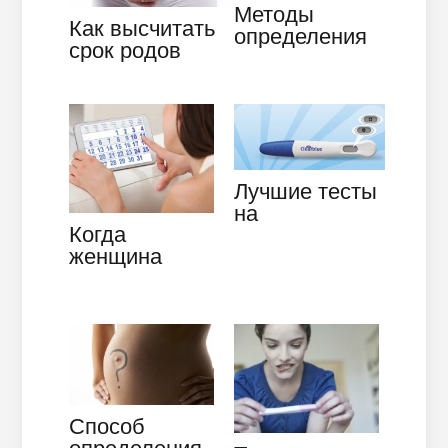
Методы
Как высчитать
определения
срок родов
пола ребенка:
самостоятельно
тест на
– советы
беременность
будущим
или УЗИ
мамам
Лучшие тесты
на
Когда
определение
женщина
беременности.
может
Виды.
забеременеть
Применение
и можно ли
просчитать
дни, в…
Способ