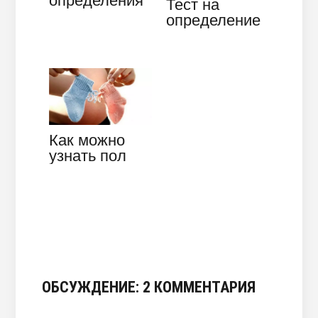
определения
Тест на
пола ребенка
определение
по группе
беременности
крови
до задержки –
родителей
точен ли он?
Как можно
узнать пол
ребенка по
дате зачатия
точно и
достоверно?
ОБСУЖДЕНИЕ: 2 КОММЕНТАРИЯ