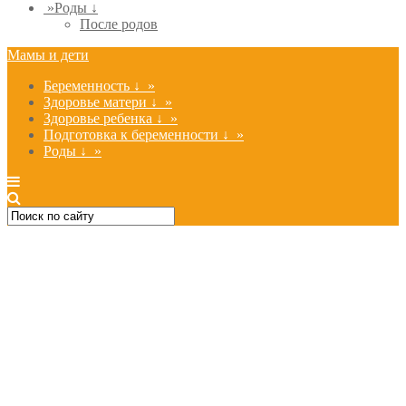
»
Роды ↓
После родов
Мамы и дети
Беременность ↓
»
Здоровье матери ↓
»
Здоровье ребенка ↓
»
Подготовка к беременности ↓
»
Роды ↓
»