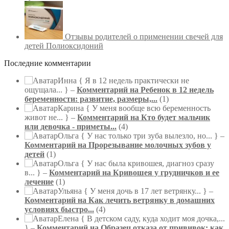
Отзывы родителей о применении свечей для
детей Полиоксидоний
Последние комментарии
Инна
{ Я в 12 недель практически не
ощущала... } –
Комментарий на Ребенок в 12 недель
беременности: развитие, размеры,...
(1)
Карина
{ У меня вообще всю беременность
живот не... } –
Комментарий на Кто будет мальчик
или девочка - приметы...
(4)
Ольга
{ У нас только три зуба вылезло, но... } –
Комментарий на Прорезывание молочных зубов у
детей
(1)
Ольга
{ У нас была кривошея, диагноз сразу
в... } –
Комментарий на Кривошея у грудничков и ее
лечение
(1)
Ульяна
{ У меня дочь в 17 лет ветрянку... } –
Комментарий на Как лечить ветрянку в домашних
условиях быстро...
(4)
Елена
{ В детском саду, куда ходит моя дочка,...
} –
Комментарий на Образец отказа от прививок: как