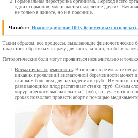
Гормональная перестройка организма. Переход всего ор
одних гормонов, уменьшается выделение других. Начинает
не только в животе, но и в пояснице.
Читайте:
Нижнее давление 100 у беременных: что делат
Таким образом, все процессы, вызывающие физиологические бо
таки стоит обратиться к врачу для консультации, чтобы исклю
Патологические боли могут проявиться незначительно и тольк
Внематочная беременность
. Возникает в результате непр
никаких проявлений внематочной беременности может и н
слишком большим для нахождения в трубе. Именно в этот
развивающийся плод растягивает стенки труб. Самым сло
хирургического вмешательства. Труба, в случае возникно
сроках позволяет провести аборт с помощью медикаменто