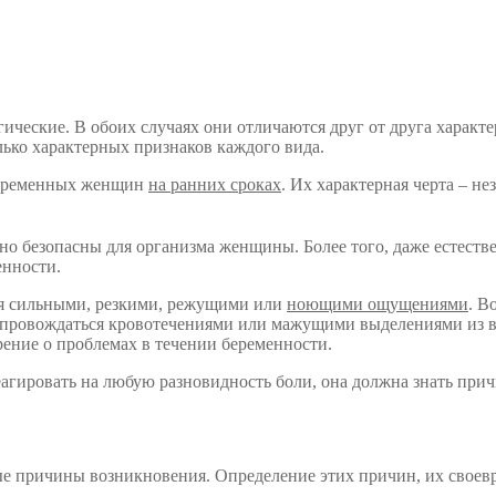
гические. В обоих случаях они отличаются друг от друга хара
лько характерных признаков каждого вида.
беременных женщин
на ранних сроках
. Их характерная черта – н
но безопасны для организма женщины. Более того, даже естеств
енности.
ся сильными, резкими, режущими или
ноющими ощущениями
. В
сопровождаться кровотечениями или мажущими выделениями из в
ение о проблемах в течении беременности.
агировать на любую разновидность боли, она должна знать прич
е причины возникновения. Определение этих причин, их своев