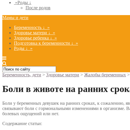
»
Роды ↓
После родов
Мамы и дети
Беременность ↓
»
Здоровье матери ↓
»
Здоровье ребенка ↓
»
Подготовка к беременности ↓
»
Роды ↓
»
Беременность, дети
>
Здоровье матери
>
Жалобы беременных
Боли в животе на ранних сро
Боли у беременных девушек на ранних сроках, к сожалению, явл
связывают боли с гормональными изменениями в организме. Важ
болевых ощущений или нет.
Содержание статьи: