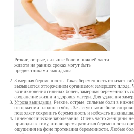
Резкие, острые, сильные боли в нижней части
живота на ранних сроках могут быть
предвестниками выкидыша
Замершая беременность. Такая беременность означает гиб
вызываются отторжением организмом замершего плода. Чащ
возникновения сильных болей, замершая беременность 
сохранение жизни и здоровья матери. Для удаления заме
Угроза выкидыша
. Резкие, острые, сильные боли в нижн
отторжении плодного яйца. Зачастую такие боли сопров
позволяет сохранить беременность и избежать выкидыша
Гинекологические заболевания. Очень часто женщины нео
приводит к тому, что во время развития беременности 
ощущения на фоне протекания беременности. Любые боле