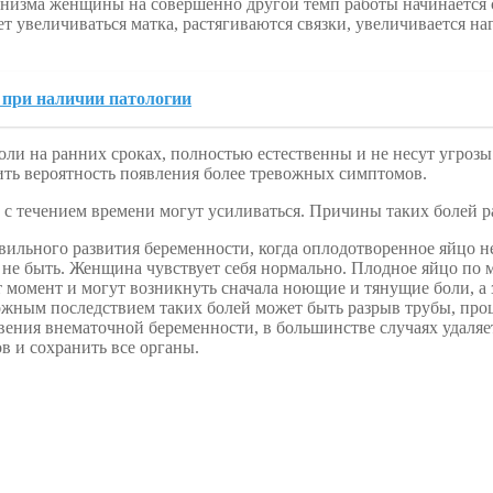
ганизма женщины на совершенно другой темп работы начинается 
 увеличиваться матка, растягиваются связки, увеличивается наг
ь при наличии патологии
ли на ранних сроках, полностью естественны и не несут угрозы
чить вероятность появления более тревожных симптомов.
о с течением времени могут усиливаться. Причины таких болей 
авильного развития беременности, когда оплодотворенное яйцо не
е быть. Женщина чувствует себя нормально. Плодное яйцо по м
 момент и могут возникнуть сначала ноющие и тянущие боли, а 
жным последствием таких болей может быть разрыв трубы, проц
вения внематочной беременности, в большинстве случаях удаляет
в и сохранить все органы.