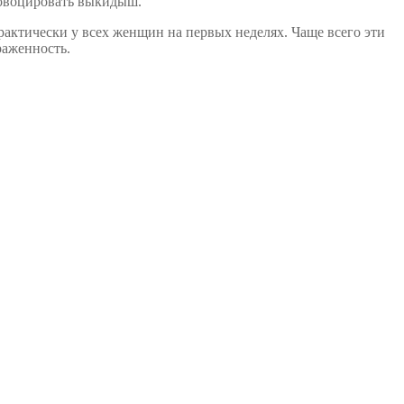
ровоцировать выкидыш.
актически у всех женщин на первых неделях. Чаще всего эти
раженность.