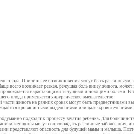
ель плода. Причины ее возникновения могут быть различными, та
е всего возникает резкая, режущая боль внизу живота, может н
сопровождается нарастающими тянущими и ноющими болями. В эт
ршего плода применяется хирургическое вмешательство.
ей части живота на ранних сроках могут быть предвестниками в
ождаются кровянистыми выделениями или даже кровотечениями.
.
бдуманно подходят к процессу зачатия ребенка. Для большинств
организм женщины могут сопровождать различные заболевания, 
зни представляют опасность для будущей мамы и малыша. Поэто